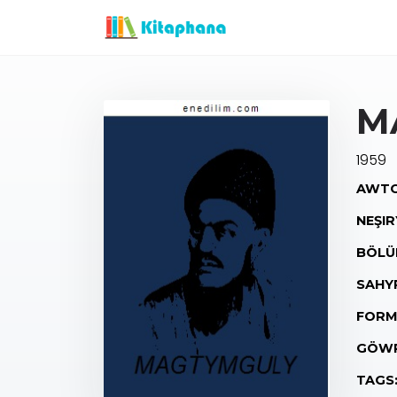
M
1959
AWTO
NEŞIR
BÖLÜ
SAHY
FORM
GÖWR
TAGS