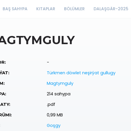
BAŞ SAHYPA
KITAPLAR
BÖLÜMLER
DALAŞGÄR-2025
AGTYMGULY
-
R:
Türkmen döwlet neşirýat gullugy
ÝAT:
Magtymguly
M:
214 sahypa
PA:
.pdf
ATY:
0,99 MB
ÜMI:
Goşgy
: