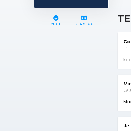
TE
ÝÜKLE
KITABY OKA
Ga
04 F
Kop
Mia
29 J
Mag
Jeli