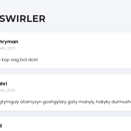
SWIRLER
hryman
eb, 2021
 kop sag bol dost
hri
an, 2021
tymguly atamyzyn goshgylary gaty manyly, hakyky durmus
l