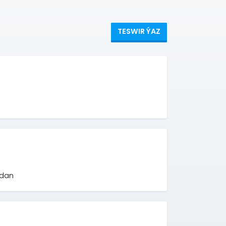
TESWIR ÝAZ
hdan