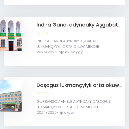
Indira Gandi adyndaky Aşgabat lukmançylyk orta okuw mekdebi
INDIR A GANDI ADYNDKY AŞGABAT
LUKMANÇYLYK ORTA OKUW MEKDEBI
2025/2026-njy okuw ýyly...
Daşoguz lukmançylyk orta okuw mekdebi
GURBANSOLTAN EJE ADYNDAKY DAŞOGUZ
LUKMANÇYLYK ORTA OKUW MEKDEBI
2024/2025-nji okuw...