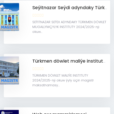
Seýitnazar Seýdi adyndaky Türkmen döwlet mugallymçylyk instituty (Magistratura)
SEÝITNAZAR SEÝDI ADYNDAKY TÜRKMEN DÖWLET
MUGALLYMÇYLYK INSTITUTY 2024/2025-nji
okuw...
Türkmen döwlet maliýe instituty (Magistratura)
TÜRKMEN DÖWLET MALIÝE INSTITUTY
2024/2025-nji okuw ýyly üçin magistr
maksatnamasy...