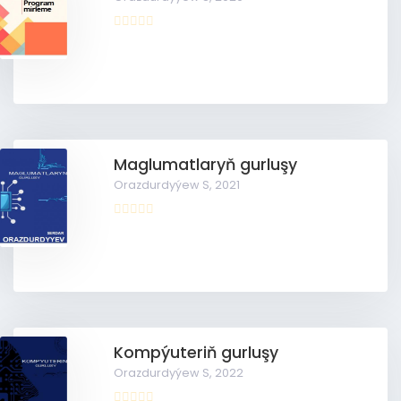
Maglumatlaryň gurluşy
Orazdurdyýew S,
2021
Kompýuteriň gurluşy
Orazdurdyýew S,
2022