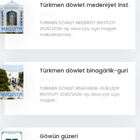
Türkmen döwlet medeniýet instituty(MAGISTRATURA)
TÜRKMEN DÖWLET MEDENIÝET INSTITUTY
2025/2026-njy okuw ýyly üçin magistr
maksatnamasy...
Türkmen döwlet binagärlik-gurluşyk instituty(MAGISTRATURA)
TÜRKMEN DÖWLET BINAGÄRLIK-GURLUŞYK
INSTITUTY 2025/2026-njy okuw ýyly üçin
magistr...
Göwün güzeri