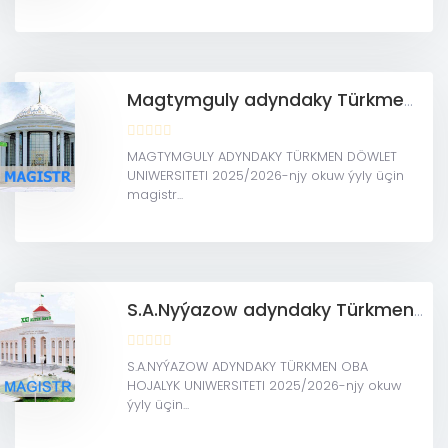
Magtymguly adyndaky Türkmen döwlet uniwersiteti (Magistratura)
MAGTYMGULY ADYNDAKY TÜRKMEN DÖWLET
UNIWERSITETI 2025/2026-njy okuw ýyly üçin
magistr...
S.A.Nyýazow adyndaky Türkmen oba hojalyk uniwersiteti(MAGISTRATURA)
S.A.NYÝAZOW ADYNDAKY TÜRKMEN OBA
HOJALYK UNIWERSITETI 2025/2026-njy okuw
ýyly üçin...