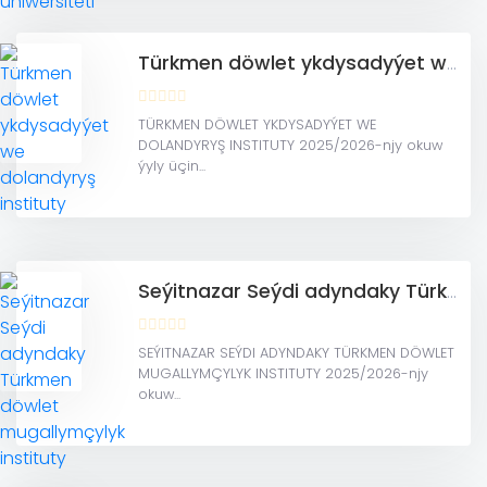
Türkmen döwlet ykdysadyýet we dolandyryş instituty
TÜRKMEN DÖWLET YKDYSADYÝET WE
DOLANDYRYŞ INSTITUTY 2025/2026-njy okuw
ýyly üçin...
Seýitnazar Seýdi adyndaky Türkmen döwlet mugallymçylyk instituty
SEÝITNAZAR SEÝDI ADYNDAKY TÜRKMEN DÖWLET
MUGALLYMÇYLYK INSTITUTY 2025/2026-njy
okuw...