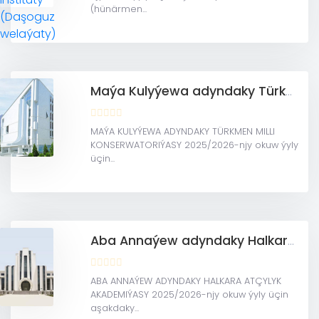
(hünärmen...
Maýa Kulyýewa adyndaky Türkmen milli konserwatoriýasy
MAÝA KULYÝEWA ADYNDAKY TÜRKMEN MILLI
KONSERWATORIÝASY 2025/2026-njy okuw ýyly
üçin...
Aba Annaýew adyndaky Halkara atçylyk akademiýasy
ABA ANNAÝEW ADYNDAKY HALKARA ATÇYLYK
AKADEMIÝASY 2025/2026-njy okuw ýyly üçin
aşakdaky...