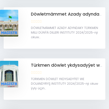
Döwletmämmet Azady adyndaky Türkmen milli dünýä dilleri instituty (Magistratura)
DÖWLETMÄMMET AZADY ADYNDAKY TÜRKMEN
MILLI DÜNÝÄ DILLERI INSTITUTY 2024/2025-nji
okuw...
Türkmen döwlet ykdysadyýet we dolandyryş instituty (Magistratura)
TÜRKMEN DÖWLET YKDYSADYÝET WE
DOLANDYRYŞ INSTITUTY 2024/2025-nji okuw
ýyly üçin...