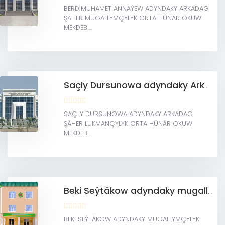
BERDIMUHAMET ANNAÝEW ADYNDAKY ARKADAG
ŞÄHER MUGALLYMÇYLYK ORTA HÜNÄR OKUW
MEKDEBI...
Saçly Dursunowa adyndaky Arkadag şäher lukmançylyk orta hünär okuw mekdebi
SAÇLY DURSUNOWA ADYNDAKY ARKADAG
ŞÄHER LUKMANÇYLYK ORTA HÜNÄR OKUW
MEKDEBI...
Beki Seýtäkow adyndaky mugallymçylyk mekdebi
BEKI SEÝTÄKOW ADYNDAKY MUGALLYMÇYLYK