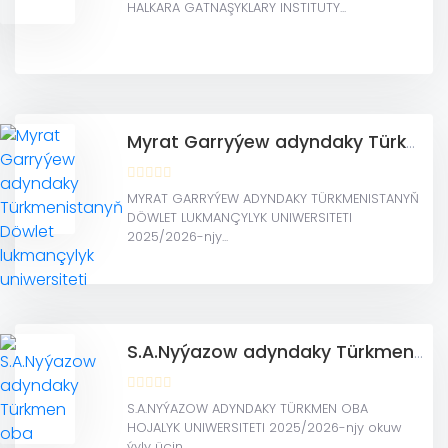
HALKARA GATNAŞYKLARY INSTITUTY...
Myrat Garryýew adyndaky Türkmenistanyň Döwlet lukmançylyk uniwersiteti
MYRAT GARRYÝEW ADYNDAKY TÜRKMENISTANYŇ
DÖWLET LUKMANÇYLYK UNIWERSITETI
2025/2026-njy...
S.A.Nyýazow adyndaky Türkmen oba hojalyk uniwersiteti
S.A.NYÝAZOW ADYNDAKY TÜRKMEN OBA
HOJALYK UNIWERSITETI 2025/2026-njy okuw
ýyly üçin...