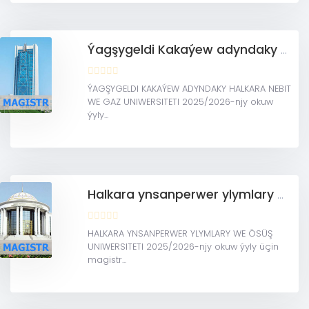
Ýagşygeldi Kakaýew adyndaky Halkara nebit we gaz uniwersiteti (Magistratura)
ÝAGŞYGELDI KAKAÝEW ADYNDAKY HALKARA NEBIT
WE GAZ UNIWERSITETI 2025/2026-njy okuw
ýyly...
Halkara ynsanperwer ylymlary we ösüş uniwersiteti (Magistratura)
HALKARA YNSANPERWER YLYMLARY WE ÖSÜŞ
UNIWERSITETI 2025/2026-njy okuw ýyly üçin
magistr...