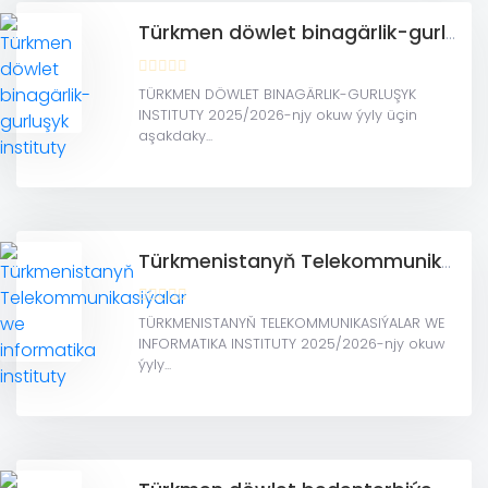
Türkmen döwlet binagärlik-gurluşyk instituty
TÜRKMEN DÖWLET BINAGÄRLIK-GURLUŞYK
INSTITUTY 2025/2026-njy okuw ýyly üçin
aşakdaky...
Türkmenistanyň Telekommunikasiýalar we informatika instituty
TÜRKMENISTANYŇ TELEKOMMUNIKASIÝALAR WE
INFORMATIKA INSTITUTY 2025/2026-njy okuw
ýyly...