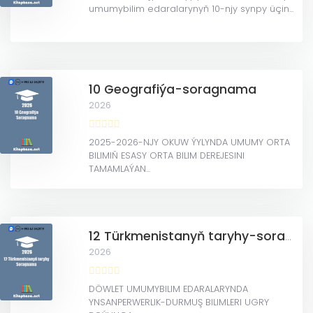
umumybilim edaralarynyň 10-njy synpy üçin...
10 Geografiýa-soragnama
2026
2025-2026-NJY OKUW ÝYLYNDA UMUMY ORTA
BILIMIŇ ESASY ORTA BILIM DEREJESINI
TAMAMLAÝAN...
12 Türkmenistanyň taryhy-soragnama
2026
DÖWLET UMUMYBILIM EDARALARYNDA
YNSANPERWERLIK-DURMUŞ BILIMLERI UGRY