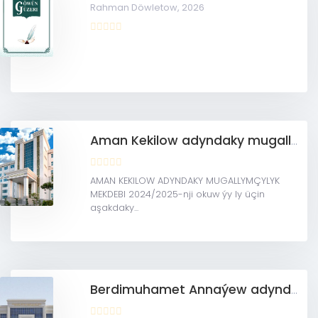
Rahman Döwletow,
2026
Aman Kekilow adyndaky mugallymçylyk mekdebi
AMAN KEKILOW ADYNDAKY MUGALLYMÇYLYK
MEKDEBI 2024/2025-nji okuw ýy ly üçin
aşakdaky...
Berdimuhamet Annaýew adyndaky Arkadag şäher mugallymçylyk orta hünär okuw mekdebi