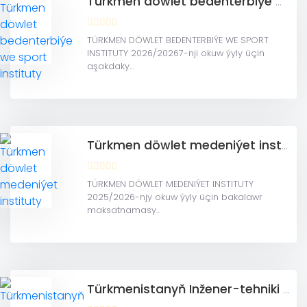
Türkmen döwlet bedenterbiýe we sport instituty
TÜRKMEN DÖWLET BEDENTERBIÝE WE SPORT
INSTITUTY 2026/20267-nji okuw ýyly üçin
aşakdaky...
Türkmen döwlet medeniýet instituty
TÜRKMEN DÖWLET MEDENIÝET INSTITUTY
2025/2026-njy okuw ýyly üçin bakalawr
maksatnamasy...
Türkmenistanyň Inžener-tehniki we ulag kommunikasiýalary instituty