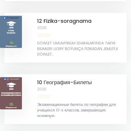
12 Fizika-soragnama
2026
DÖWLET UMUMYBILIM EDARALARYNDA TAKYK
BILIMLERI UGRY BOÝUNÇA FIZIKADAN JEMLEÝJI
DÖWLET...
10 География-Билеты
2026
Экзаменационные билеты по географии для
учащихся 10-х классов, завершающих
основную...