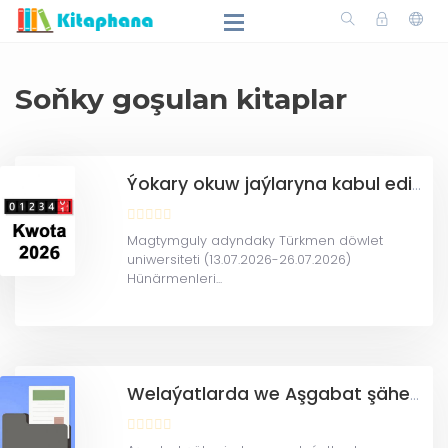
Soňky goşulan kitaplar
Ýokary okuw jaýlaryna kabul edilmeli talyp sany we Resminama tabşyran dalaşgär sany-kwota(2026)
Magtymguly adyndaky Türkmen döwlet
uniwersiteti (13.07.2026-26.07.2026)
Hünärmenleri...
Welaýatlarda we Aşgabat şäherinde Resmi iş kagyzlarynyň kabul ediljek ýerleri barada maglumat