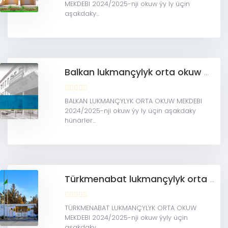
MEKDEBI 2024/2025-nji okuw ýy ly üçin
aşakdaky...
Balkan lukmançylyk orta okuw mekdebi
BALKAN LUKMANÇYLYK ORTA OKUW MEKDEBI
2024/2025-nji okuw ýy ly üçin aşakdaky
hünärler...
Türkmenabat lukmançylyk orta okuw mekdebi
TÜRKMENABAT LUKMANÇYLYK ORTA OKUW
MEKDEBI 2024/2025-nji okuw ýyly üçin
aşakdaky...