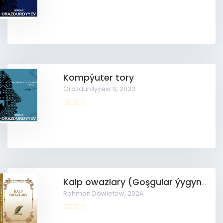
Kompýuter tory
Orazdurdyýew S,
2023
Kalp owazlary (Goşgular ýygyndysy)
Rahman Döwletow,
2024