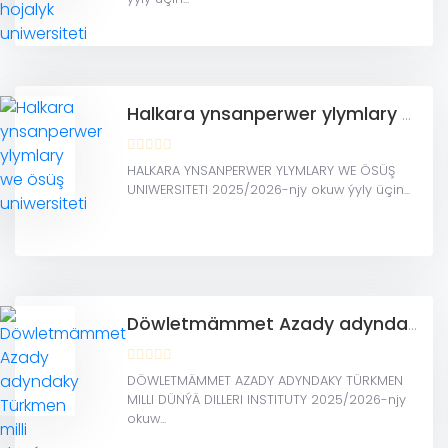
Halkara ynsanperwer ylymlary we ösüş uniwersiteti
HALKARA YNSANPERWER YLYMLARY WE ÖSÜŞ
UNIWERSITETI 2025/2026-njy okuw ýyly üçin...
Döwletmämmet Azady adyndaky Türkmen milli dünýä dilleri instituty
DÖWLETMÄMMET AZADY ADYNDAKY TÜRKMEN
MILLI DÜNÝÄ DILLERI INSTITUTY 2025/2026-njy
okuw...