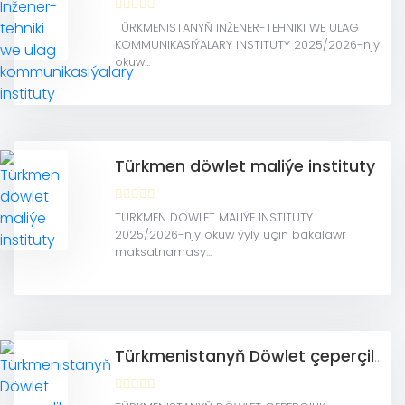
TÜRKMENISTANYŇ INŽENER-TEHNIKI WE ULAG
KOMMUNIKASIÝALARY INSTITUTY 2025/2026-njy
okuw...
Türkmen döwlet maliýe instituty
TÜRKMEN DÖWLET MALIÝE INSTITUTY
2025/2026-njy okuw ýyly üçin bakalawr
maksatnamasy...
Türkmenistanyň Döwlet çeperçilik akademiýasy