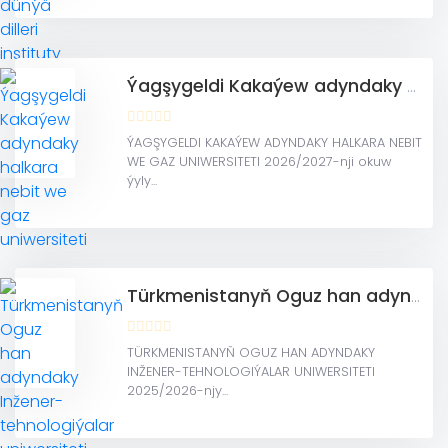
Ýagşygeldi Kakaýew adyndaky halkara nebit we gaz uniwersiteti
ÝAGŞYGELDI KAKAÝEW ADYNDAKY HALKARA NEBIT
WE GAZ UNIWERSITETI 2026/2027-nji okuw
ýyly...
Türkmenistanyň Oguz han adyndaky Inžener-tehnologiýalar uniwersiteti
TÜRKMENISTANYŇ OGUZ HAN ADYNDAKY
INŽENER-TEHNOLOGIÝALAR UNIWERSITETI
2025/2026-njy...