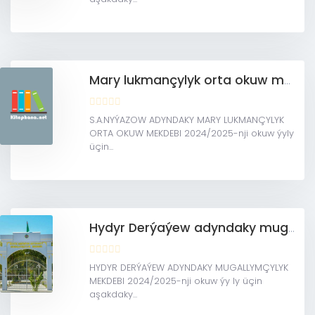
Mary lukmançylyk orta okuw mekdebi
S.A.NYÝAZOW ADYNDAKY MARY LUKMANÇYLYK
ORTA OKUW MEKDEBI 2024/2025-nji okuw ýyly
üçin...
Hydyr Derýaýew adyndaky mugallymçylyk mekdebi
HYDYR DERÝAÝEW ADYNDAKY MUGALLYMÇYLYK
MEKDEBI 2024/2025-nji okuw ýy ly üçin
aşakdaky...