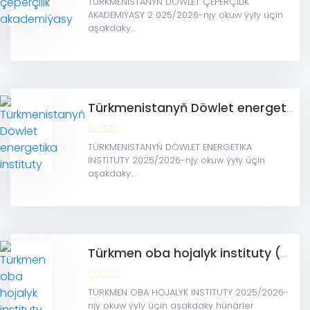
TÜRKMENISTANYŇ DÖWLET ÇEPERÇILIK
AKADEMIÝASY 2 025/2026-njy okuw ýyly üçin
aşakdaky...
Türkmenistanyň Döwlet energetika instituty
TÜRKMENISTANYŇ DÖWLET ENERGETIKA
INSTITUTY 2025/2026-njy okuw ýyly üçin
aşakdaky...
Türkmen oba hojalyk instituty (Daşoguz welaýaty)
TÜRKMEN OBA HOJALYK INSTITUTY 2025/2026-
njy okuw ýyly üçin aşakdaky hünärler