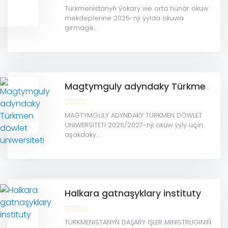
Türkmenistanyň ýokary we orta hünär okuw
mekdeplerine 2025-nji ýylda okuwa
girmäge...
Magtymguly adyndaky Türkmen döwlet uniwersiteti
MAGTYMGULY ADYNDAKY TÜRKMEN DÖWLET
UNIWERSITETI 2026/2027-nji okuw ýyly üçin
aşakdaky...
Halkara gatnaşyklary instituty
TÜRKMENISTANYŇ DAŞARY IŞLER MINISTRLIGINIŇ