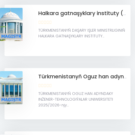
Halkara gatnaşyklary instituty (Magistratura)
TÜRKMENISTANYŇ DAŞARY IŞLER MINISTRLIGINIŇ
HALKARA GATNAŞYKLARY INSTITUTY...
Türkmenistanyň Oguz han adyndaky Inžener-tehnologiýalar uniwersiteti (Magistratura)
TÜRKMENISTANYŇ OGUZ HAN ADYNDAKY
INŽENER-TEHNOLOGIÝALAR UNIWERSITETI
2025/2026-njy...