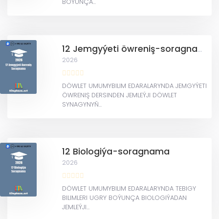
BOÝUNÇA...
12 Jemgyýeti öwreniş-soragnama
2026
DÖWLET UMUMYBILIM EDARALARYNDA JEMGYÝETI
ÖWRENIŞ DERSINDEN JEMLEÝJI DÖWLET
SYNAGYNYŇ...
12 Biologiýa-soragnama
2026
DÖWLET UMUMYBILIM EDARALARYNDA TEBIGY
BILIMLERI UGRY BOÝUNÇA BIOLOGIÝADAN
JEMLEÝJI...