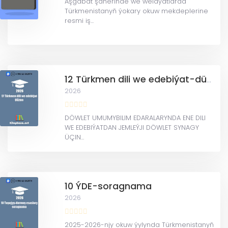
Aşgabat şäherinde we welaýatlarda
Türkmenistanyň ýokary okuw mekdeplerine
resmi iş...
12 Türkmen dili we edebiýat-düzme
2026
DÖWLET UMUMYBILIM EDARALARYNDA ENE DILI
WE EDEBIÝATDAN JEMLEÝJI DÖWLET SYNAGY
ÜÇIN...
10 ÝDE-soragnama
2026
2025-2026-njy okuw ýylynda Türkmenistanyň