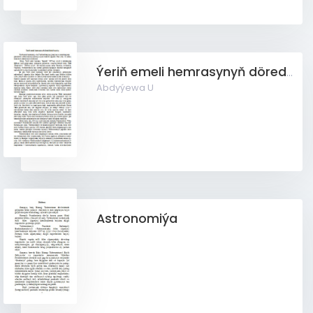
Ýeriň emeli hemrasynyň döredilişiniň taryhy (Makala)
Abdyýewa U
Astronomiýa