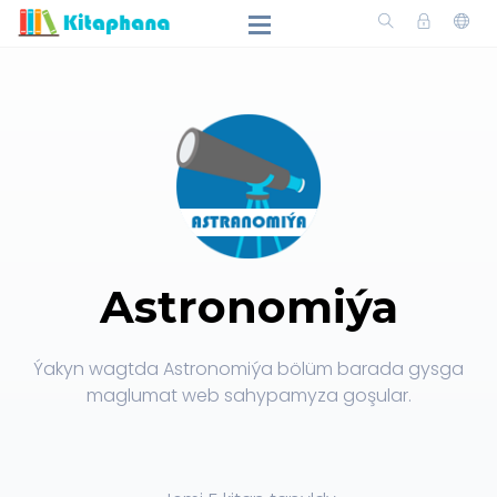
Astronomiýa
Ýakyn wagtda Astronomiýa bölüm barada gysga
maglumat web sahypamyza goşular.