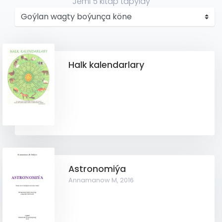
Jemi
5
kitap tapyldy
Halk kalendarlary
Astronomiýa
Annamanow M,
2016