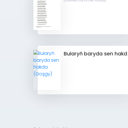
Döwletmämmet Azady
Bularyň b