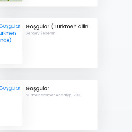
Goşgular (Türkmen dilinde)
Sergeý Ýesenin
Goşgular
Nurmuhammet Andalyp,
2010