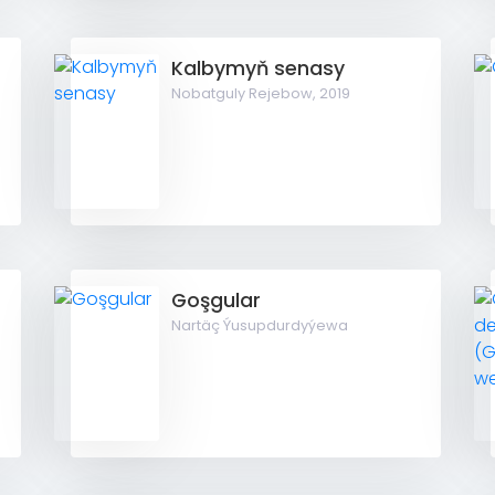
Kalbymyň senasy
Nobatguly Rejebow,
2019
Goşgular
Nartäç Ýusupdurdyýewa