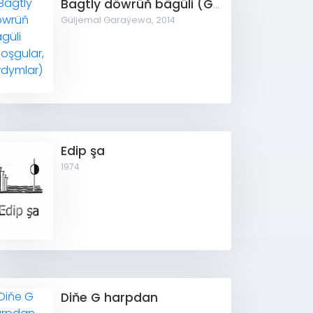
Bagtly döwrüň bägüli (Goşgular, aýdymlar)
Güljemal Garaýewa,
2014
Edip şa
1974
Diňe G harpdan