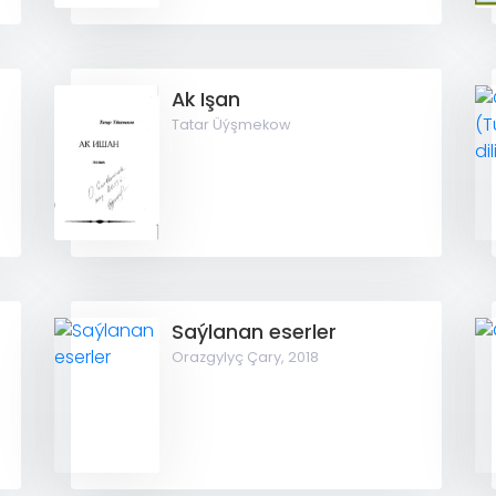
Ak Işan
Tatar Üýşmekow
Saýlanan eserler
Orazgylyç Çary,
2018