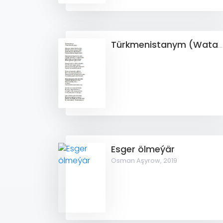
Türkmenistanym (Watan hakynda goşgy)
Esger ölmeýär
Osman Aşyrow,
2019