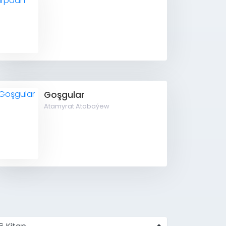
Goşgular
Atamyrat Atabaýew