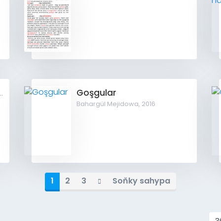
Goşgular
aryda sen hakda (Goşgy)
Bahargül Mejidowa,
2016
1
2
3
Soňky sahypa