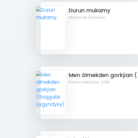
Durun mukamy
Mämmet Seýidow
Men ölmekden
Kerim Hallyýew,
2018