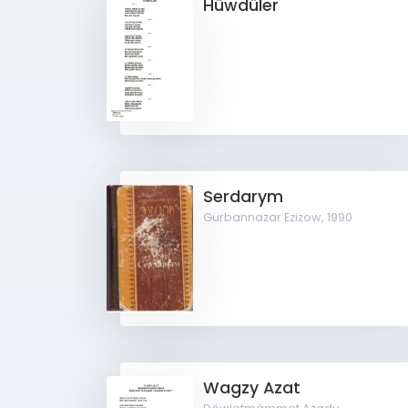
Hüwdüler
Serdarym
Gurbannazar Ezizow,
1990
Wagzy Azat