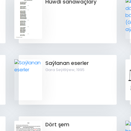
Hüwdi sanawaçlary
Saýlanan eserler
Gara Seýitliýew,
1995
Dört şem