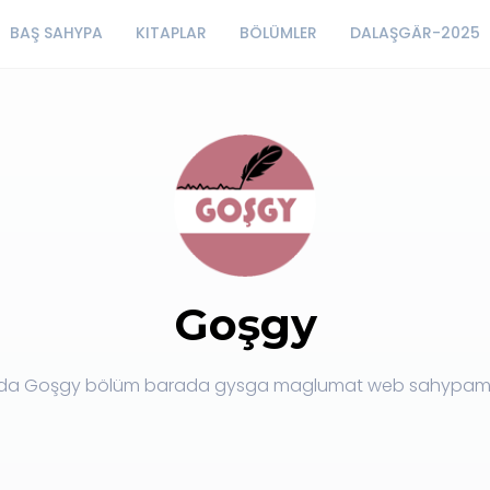
BAŞ SAHYPA
KITAPLAR
BÖLÜMLER
DALAŞGÄR-2025
Goşgy
da Goşgy bölüm barada gysga maglumat web sahypamy