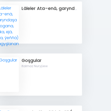
Läleler Ata–enä, garyndaşa (dogana, kaka, ejä, uýa, ýeňňä) bagyşlanan
Goşgular
Italmaz Nuryýew