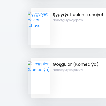
Şygyrýet belent ruhuýet
Nobatguly Rejepow
Goşgular (Komediýa)
Nobatguly Rejebow