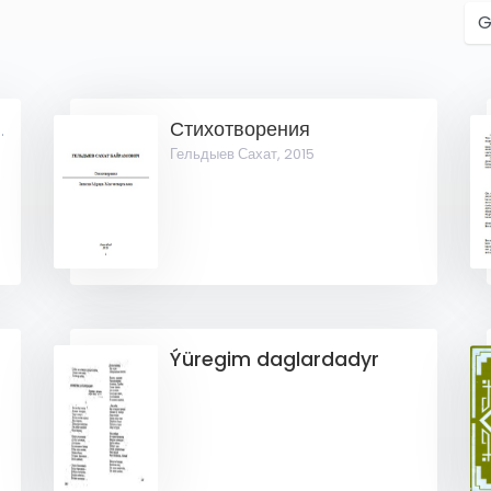
Стихотворения
şgular ýygyndysy)
Гельдыев Сахат,
2015
Ýüregim daglardadyr