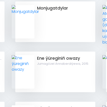
Monjugatdylar
Ene ýüreginiň owazy
 gorkýan (Goşgular ýygyndysy)
Jumagözel Annaberdiýewa,
2015