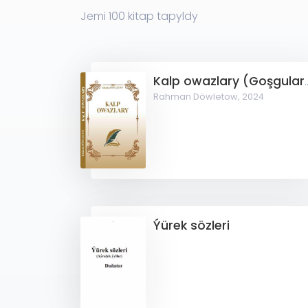
Jemi
100
kitap tapyldy
Kalp owazlary (Go
Rahman Döwletow,
2024
Ýürek sözleri