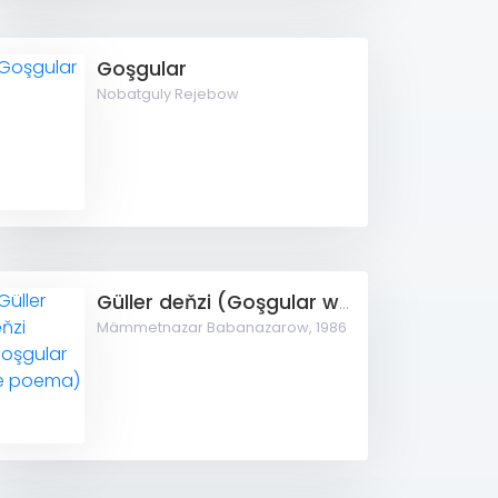
Goşgular
Nobatguly Rejebow
Güller deňzi (Goşgular we poema)
Mämmetnazar Babanazarow,
1986