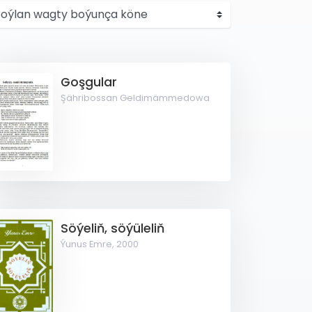
Goşgular
Şähribossan Geldimämmedowa
Söýeliň, söýüleliň
Ýunus Emre,
2000