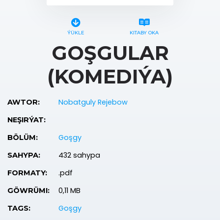
ÝÜKLE
KITABY OKA
GOŞGULAR
(KOMEDIÝA)
Nobatguly Rejebow
AWTOR:
NEŞIRÝAT:
Goşgy
BÖLÜM:
432 sahypa
SAHYPA:
.pdf
FORMATY:
0,11 MB
GÖWRÜMI:
Goşgy
TAGS: