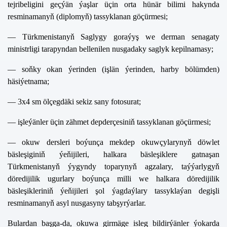
tejribeligini geçýän ýaşlar üçin orta hünär bilimi hakynda
resminamanyň (diplomyň) tassyklanan göçürmesi;
— Türkmenistanyň Saglygy goraýyş we derman senagaty
ministrligi tarapyndan bellenilen nusgadaky saglyk kepilnamasy;
— soňky okan ýerinden (işlän ýerinden, harby bölümden)
häsiýetnama;
— 3x4 sm ölçegdäki sekiz sany fotosurat;
— işleýänler üçin zähmet depderçesiniň tassyklanan göçürmesi;
— okuw dersleri boýunça mekdep okuwçylarynyň döwlet
bäsleşiginiň ýeňijileri, halkara bäsleşiklere gatnaşan
Türkmenistanyň ýygyndy toparynyň agzalary, taýýarlygyň
döredijilik ugurlary boýunça milli we halkara döredijilik
bäsleşikleriniň ýeňijileri şol ýagdaýlary tassyklaýan degişli
resminamanyň asyl nusgasyny tabşyrýarlar.
Bulardan başga-da, okuwa girmäge isleg bildirýänler ýokarda