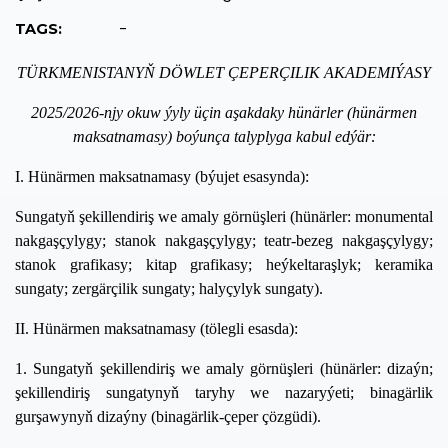
-
TAGS:
TÜRKMENISTANYŇ DÖWLET ÇEPERÇILIK AKADEMIÝASY
2
025/2026-njy okuw ýyly üçin aşakdaky hünärler (hünärmen
maksatnamasy) boýunça talyplyga kabul edýär:
I. Hünärmen maksatnamasy (býujet esasynda):
Sungatyň şekillendiriş we amaly görnüşleri (hünärler:
monumental
nakgaşçylygy; stanok nakgaşçylygy; teatr
-
bezeg nakgaşçylygy;
stanok grafikasy; kitap grafikasy; heýkeltaraşlyk; keramika
sungaty; zergärçilik sungaty; halyçylyk sungaty).
II. Hünärmen maksatnamasy (tölegli esasda):
1. Sungatyň şekillendiriş we amaly görnüşleri (hünärler:
dizaýn;
şekillendiriş sungatynyň taryhy we nazaryýeti; binagärlik
gurşawynyň dizaýny (binagärlik
-
çeper çözgüdi
).