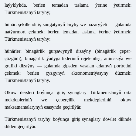
laýyklykda, berlen temadan taslama ýerine ýetirmek;
Türkmenistanyň taryhy;
hünär:
şekillendiriş sungatynyň taryhy we nazaryýeti
— galamda
natýurmort çekmek; berlen temadan taslama ýerine ýetirmek;
Türkmenistanyň taryhy;
hünärler:
binagärlik gurşawynyň dizaýny (binagärlik çeper
-
çözgüdi); binagärlik ýadygärlikleriniň rejelenilişi; animasiýa we
grafiki dizaýny
— galamda gipsden ýasalan adamyň portretini
çekmek; berlen çyzgynyň aksonometriýasyny düzmek;
Türkmenistanyň taryhy.
Okuw dersleri boýunça giriş synaglary Türkmenistanyň orta
mekdepleriniň we çeperçilik mekdepleriniň okuw
maksatnamalarynyň esasynda geçirilýär.
Türkmenistanyň taryhy boýunça giriş synaglary döwlet dilinde
dilden geçirilýär.