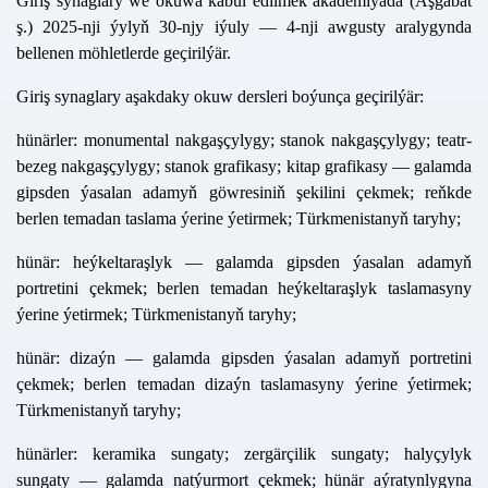
Giriş synaglary we okuwa kabul edilmek
akademiýada (Aşgabat
ş.) 2025-nji ýylyň 30-njy iýuly — 4-nji awgusty aralygynda
bellenen möhletlerde geçirilýär.
Giriş synaglary
aşakdaky okuw dersleri boýunça geçirilýär:
hünärler:
monumental nakgaşçylygy; stanok nakgaşçylygy; teatr
-
bezeg nakgaşçylygy; stanok grafikasy; kitap grafikasy
— galamda
gipsden ýasalan adamyň göwresiniň şekilini çekmek; reňkde
berlen temadan taslama ýerine ýetirmek; Türkmenistanyň taryhy;
hünär:
heýkeltaraşlyk
— galamda gipsden ýasalan adamyň
portretini çekmek; berlen temadan heýkeltaraşlyk taslamasyny
ýerine ýetirmek; Türkmenistanyň taryhy;
hünär:
dizaýn
— galamda gipsden ýasalan adamyň portretini
çekmek; berlen temadan dizaýn taslamasyny ýerine ýetirmek;
Türkmenistanyň taryhy;
hünärler:
keramika sungaty; zergärçilik sungaty; halyçylyk
sungaty
— galamda natýurmort çekmek; hünär aýratynlygyna