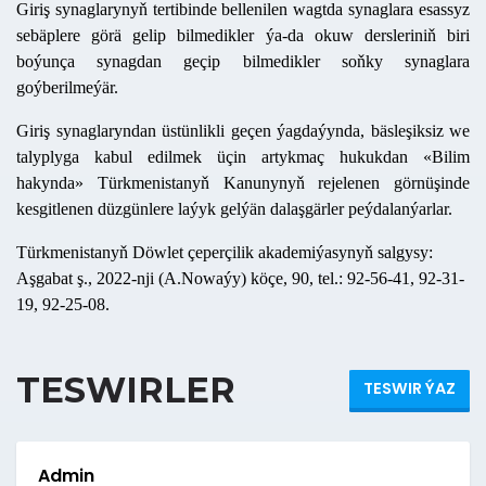
Giriş synaglarynyň tertibinde bellenilen wagtda synaglara esassyz
sebäplere görä gelip bilmedikler ýa-da okuw dersleriniň biri
boýunça synagdan geçip bilmedikler soňky synaglara
goýberilmeýär.
Giriş synaglaryndan üstünlikli geçen ýagdaýynda,
bäsleşiksiz we
talyplyga kabul edilmek üçin artykmaç hukukdan
«Bilim
hakynda» Türkmenistanyň Kanunynyň rejelenen görnüşinde
kesgitlenen düzgünlere laýyk gelýän dalaşgärler peýdalanýarlar.
Türkmenistanyň Döwlet çeperçilik akademiýasynyň salgysy:
Aşgabat ş., 2022
-
nji (A.Nowaýy) köçe, 90, tel.: 92
-
56
-
41, 92
-
31
-
19, 92
-
25
-
08.
TESWIRLER
TESWIR ÝAZ
Admin