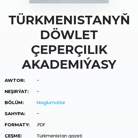
TÜRKMENISTANYŇ
DÖWLET
ÇEPERÇILIK
AKADEMIÝASY
-
AWTOR:
-
NEŞIRÝAT:
Maglumatlar
BÖLÜM:
-
SAHYPA:
.PDF
FORMATY:
Türkmenistan gazeti
ÇEŞME: