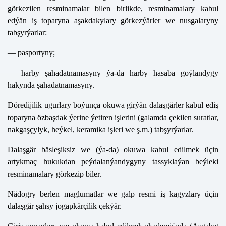
görkezilen resminamalar bilen birlikde, resminamalary kabul
edýän iş toparyna aşakdakylary görkezýärler we nusgalaryny
tabşyrýarlar:
— pasportyny;
— harby şahadatnamasyny ýa-da harby hasaba goýlandygy
hakynda şahadatnamasyny.
Döredijilik ugurlary boýunça okuwa girýän dalaşgärler kabul ediş
toparyna özbaşdak ýerine ýetiren işlerini (galamda çekilen suratlar,
nakgaşçylyk, heýkel, keramika işleri we ş.m.) tabşyrýarlar.
Dalaşgär bäsleşiksiz we (ýa-da) okuwa kabul edilmek üçin
artykmaç hukukdan peýdalanýandygyny tassyklaýan beýleki
resminamalary görkezip biler.
Nädogry berlen maglumatlar we galp resmi iş kagyzlary üçin
dalaşgär şahsy jogapkärçilik çekýär.