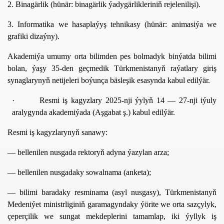
2. Binagärlik (hünär:
binagärlik ýadygärlikleriniň rejelenilişi).
3. Informatika we hasaplaýyş tehnikasy (hünär:
animasiýa we
grafiki dizaýny
).
Akademiýa umumy orta bilimden pes bolmadyk binýatda bilimi
bolan, ýaşy 35-den geçmedik Türkmenistanyň raýatlary giriş
synaglarynyň netijeleri boýunça bäsleşik esasynda kabul edilýär.
·
Resmi iş kagyzlary
2025-nji ýylyň 14 — 27-nji iýuly
aralygynda akademiýada (Aşgabat ş.) kabul edilýär.
Resmi iş kagyzlarynyň sanawy:
— bellenilen nusgada rektoryň adyna ýazylan arza;
— bellenilen nusgadaky sowalnama (anketa);
— bilimi baradaky resminama (asyl nusgasy), Türkmenistanyň
Medeniýet ministrliginiň garamagyndaky ýörite we orta sazçylyk,
çeperçilik we sungat mekdeplerini tamamlap, iki ýyllyk iş