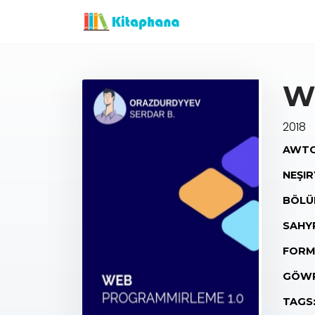
W
2018
AWTO
NEŞIR
BÖLÜ
SAHY
FORM
GÖWR
TAGS