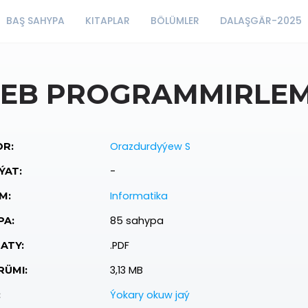
BAŞ SAHYPA
KITAPLAR
BÖLÜMLER
DALAŞGÄR-2025
EB PROGRAMMIRLEM
Orazdurdyýew S
R:
-
ÝAT:
Informatika
M:
85 sahypa
PA:
.PDF
ATY:
3,13 MB
ÜMI:
Ýokary okuw jaý
: