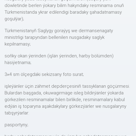
döwletinde berlen ýokary bilim hakyndaky resminama onuň
Türkmenistanda ykrar edilendigi baradaky şahadatnamasy
goşulýar);
Türkmenistanyň Saglygy goraýyş we dermansenagaty
ministrligi tarapyndan bellenilen nusgadaky saglyk
kepilnamasy;
soňky okan ýerinden (işlän ýerinden, harby bölümden)
häsiýetnama;
3×4 sm ölçegdäki sekizsany foto surat;
işleýänler üçin zähmet depderçesiniň tassyklanan göçürmesi.
Bulardan başgada, okuwagirmäge isleg bildirýänler ýokarda
görkezilen resminamalar bilen birlikde, resminamalary kabul
edýän iş toparyna aşakdakylary görkezýärler we nusgalaryny
tabşyrýarlar:
pasportyny;