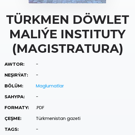
TÜRKMEN DÖWLET
MALIÝE INSTITUTY
(MAGISTRATURA)
-
AWTOR:
-
NEŞIRÝAT:
Maglumatlar
BÖLÜM:
-
SAHYPA:
.PDF
FORMATY:
Türkmenistan gazeti
ÇEŞME:
-
TAGS: