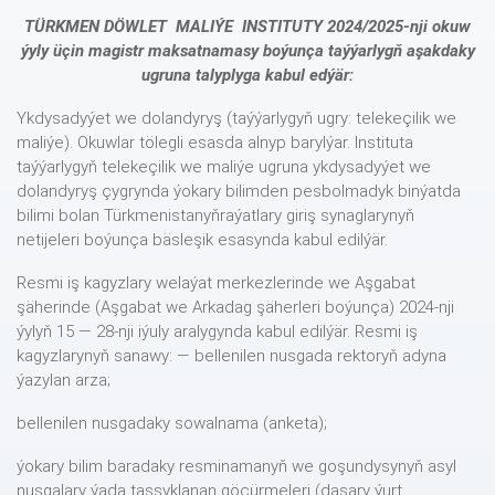
TÜRKMEN DÖWLET MALIÝE INSTITUTY
2024/2025-nji okuw
ýyly üçin magistr maksatnamasy boýunça taýýarlygň aşakdaky
ugruna talyplyga kabul edýär:
Ykdysadyýet we dolandyryş (taýýarlygyň ugry: telekeçilik we
maliýe). Okuwlar tölegli esasda alnyp barylýar. Instituta
taýýarlygyň telekeçilik we maliýe ugruna ykdysadyýet we
dolandyryş çygrynda ýokary bilimden pesbolmadyk binýatda
bilimi bolan Türkmenistanyňraýatlary giriş synaglarynyň
netijeleri boýunça bäsleşik esasynda kabul edilýär.
Resmi iş kagyzlary welaýat merkezlerinde we Aşgabat
şäherinde (Aşgabat we Arkadag şäherleri boýunça) 2024-nji
ýylyň 15 — 28-nji iýuly aralygynda kabul edilýär. Resmi iş
kagyzlarynyň sanawy: — bellenilen nusgada rektoryň adyna
ýazylan arza;
bellenilen nusgadaky sowalnama (anketa);
ýokary bilim baradaky resminamanyň we goşundysynyň asyl
nusgalary ýada tassyklanan göçürmeleri (daşary ýurt