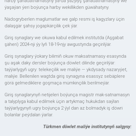
harby şahadatnamasyny ýa-da ýazylyş şahadatnamasyny we
ýaşaýan ýeri boýunça harby wekillikden güwähatyny.
Nädogryberlen maglumatlar we galp resmi iş kagyzlary üçin
dalaşgär şahsy jogapkärçilik çek ýär.
Giriş synaglary we okuwa kabul edilmek institutda (Aşgabat
şäheri) 2024-nji ýy lyň 18-19-njy awgustynda geçirilýär.
Giriş synaglary ýokary bilimiň okuw maksatnamasy esasynda
şu aşak daky dersler boýunça döwlet dilinde geçirilýär:
taýýarlygyň ugry: telekeçilik we maliýe — ykdysady nazaryýet,
maliýe. Bellenilen wagtda giriş synagyna esassyz sebäplere
görä gelmediklere goşmaça mümkinçilik berilmeýär.
Giriş synaglarynyň netijeleri boýunça magistr mak-satnamasyn
a talyplyga kabul edilmek üçin artykmaç hukukdan saýlan
taýýarlygynyň ugry boýunça 2 ýyl dan az bolmadyk iş döwri
bolanlar peýdalan ýarlar.
Türkmen döwlet maliýe institutynyň salgysy: