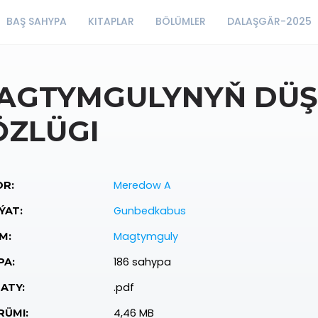
BAŞ SAHYPA
KITAPLAR
BÖLÜMLER
DALAŞGÄR-2025
AGTYMGULYNYŇ DÜŞÜ
ÖZLÜGI
Meredow A
R:
Gunbedkabus
ÝAT:
Magtymguly
M:
186 sahypa
PA:
.pdf
ATY:
4,46 MB
ÜMI: