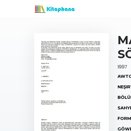
M
S
1997
AWTO
NEŞIR
BÖLÜ
SAHY
FORM
GÖWR