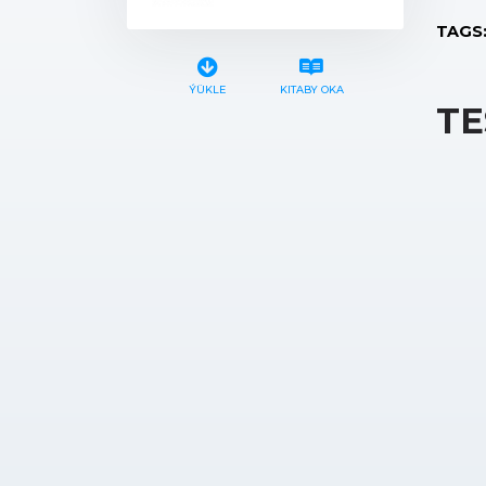
TAGS
ÝÜKLE
KITABY OKA
TE