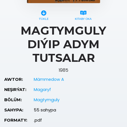
ÝÜKLE
KITABY OKA
MAGTYMGULY
DIÝIP ADYM
TUTSALAR
1985
Mämmedow A
AWTOR:
Magaryf
NEŞIRÝAT:
Magtymguly
BÖLÜM:
55 sahypa
SAHYPA:
.pdf
FORMATY: