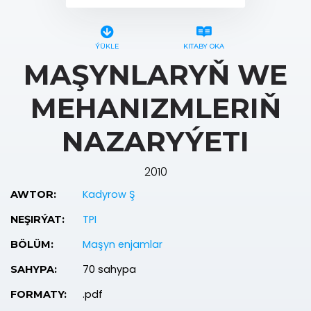
ÝÜKLE
KITABY OKA
MAŞYNLARYŇ WE
MEHANIZMLERIŇ
NAZARYÝETI
2010
Kadyrow Ş
AWTOR:
TPI
NEŞIRÝAT:
Maşyn enjamlar
BÖLÜM:
70 sahypa
SAHYPA:
.pdf
FORMATY: