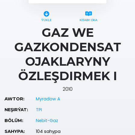
ÝÜKLE
KITABY OKA
GAZ WE
GAZKONDENSAT
OJAKLARYNY
ÖZLEŞDIRMEK I
2010
Myradow A
AWTOR:
TPI
NEŞIRÝAT:
Nebit-Gaz
BÖLÜM:
104 sahypa
SAHYPA: