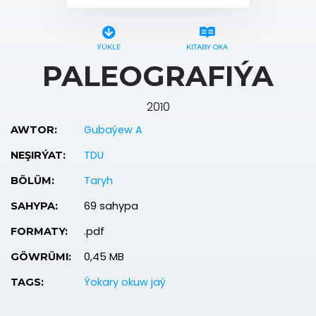
ÝÜKLE
KITABY OKA
PALEOGRAFIÝA
2010
Gubaýew A
AWTOR:
TDU
NEŞIRÝAT:
Taryh
BÖLÜM:
69 sahypa
SAHYPA:
.pdf
FORMATY:
0,45 MB
GÖWRÜMI:
Ýokary okuw jaý
TAGS: