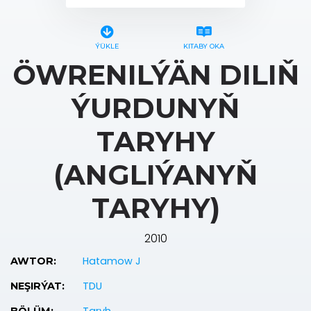
ÝÜKLE
KITABY OKA
ÖWRENILÝÄN DILIŇ
ÝURDUNYŇ
TARYHY
(ANGLIÝANYŇ
TARYHY)
2010
Hatamow J
AWTOR:
TDU
NEŞIRÝAT: