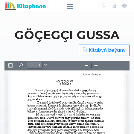
GÖÇEGÇI GUSSA
Kitabyň beýany