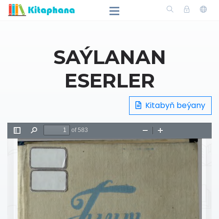
SAÝLANAN
ESERLER
Kitabyň beýany