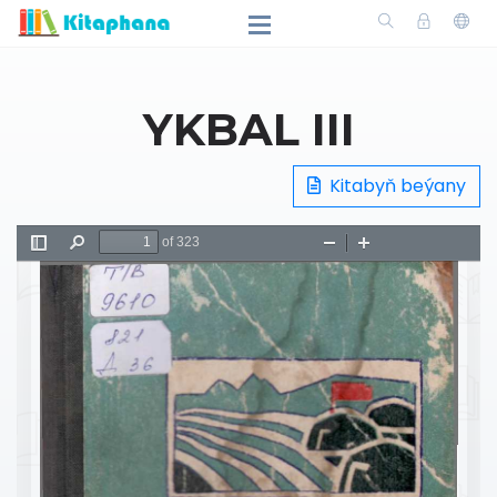
YKBAL III
Kitabyň beýany