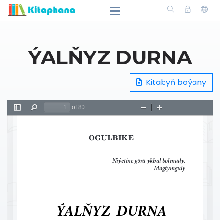
ÝALŇYZ DURNA
Kitabyň beýany