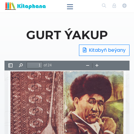
GURT ÝAKUP
Kitabyň beýany