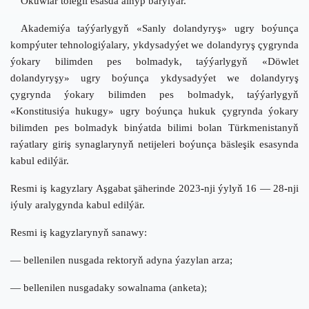
Okuwlar tölegli esasda alnyp barylýar.
Akademiýa taýýarlygyň «Sanly dolandyryş» ugry boýunça
kompýuter tehnologiýalary, ykdysadyýet we dolandyryş çygrynda
ýokary bilimden pes bolmadyk, taýýarlygyň «Döwlet
dolandyryşy» ugry boýunça ykdysadyýet we dolandyryş
çygrynda ýokary bilimden pes bolmadyk, taýýarlygyň
«Konstitusiýa hukugy» ugry boýunça hukuk çygrynda ýokary
bilimden pes bolmadyk binýatda bilimi bolan Türkmenistanyň
raýatlary giriş synaglarynyň netijeleri boýunça bäsleşik esasynda
kabul edilýär.
Resmi iş kagyzlary
Aşgabat şäherinde 2023
-
nji ýylyň 16 — 28
-
nji
iýuly aralygynda kabul edilýär.
Resmi iş kagyzlarynyň sanawy:
— bellenilen nusgada rektoryň adyna ýazylan arza;
— bellenilen nusgadaky sowalnama (anketa);