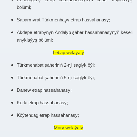
bölümi;
Saparmyrat Türkmenbaşy etrap hassahanasy;
Akdepe etrabynyň Andalyp şäher hassahanasynyň keseli
anyklaýyş bölümi;
Lebap welaýaty
Türkmenabat şäheriniň 2-nji saglyk öýi;
Türkmenabat şäheriniň 5-nji saglyk öýi;
Dänew etrap hassahanasy;
Kerki etrap hassahanasy;
Köýtendag etrap hassahanasy;
Mary welaýaty