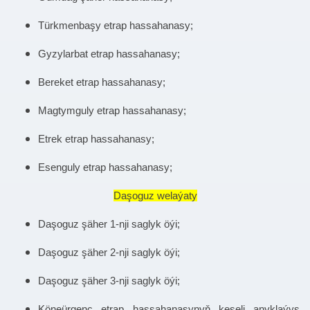
Türkmenbaşy etrap hassahanasy;
Gyzylarbat etrap hassahanasy;
Bereket etrap hassahanasy;
Magtymguly etrap hassahanasy;
Etrek etrap hassahanasy;
Esenguly etrap hassahanasy;
Daşoguz welaýaty
Daşoguz şäher 1-nji saglyk öýi;
Daşoguz şäher 2-nji saglyk öýi;
Daşoguz şäher 3-nji saglyk öýi;
Köneürgenç etrap hassahanasynyň keseli anyklaýyş