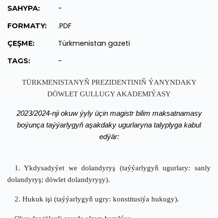
-
SAHYPA:
.PDF
FORMATY:
Türkmenistan gazeti
ÇEŞME:
-
TAGS:
TÜRKMENISTANYŇ PREZIDENTINIŇ ÝANYNDAKY
DÖWLET GULLUGY AKADEMIÝASY
2023/2024-nji okuw ýyly üçin magistr bilim maksatnamasy
boýunça taýýarlygyň aşakdaky ugurlaryna talyplyga kabul
edýär:
1. Ykdysadyýet we dolandyryş (taýýarlygyň ugurlary:
sanly
dolandyryş; döwlet dolandyryşy).
2. Hukuk işi (taýýarlygyň ugry:
konstitusiýa hukugy
).