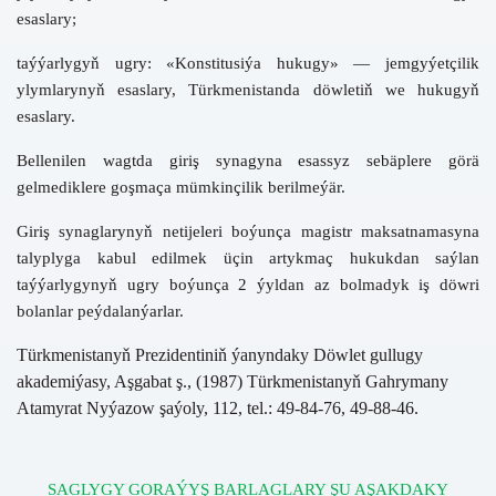
esaslary;
taýýarlygyň ugry:
«Konstitusiýa hukugy»
— jemgyýetçilik
ylymlarynyň esaslary, Türkmenistanda döwletiň we hukugyň
esaslary.
Bellenilen wagtda giriş synagyna esassyz sebäplere görä
gelmediklere goşmaça mümkinçilik berilmeýär.
Giriş synaglarynyň netijeleri boýunça magistr maksatnamasyna
talyplyga kabul edilmek üçin artykmaç hukukdan
saýlan
taýýarlygynyň ugry boýunça 2 ýyldan az bolmadyk iş döwri
bolanlar peýdalanýarlar.
Türkmenistanyň Prezidentiniň ýanyndaky Döwlet gullugy
akademiýasy, Aşgabat ş., (1987) Türkmenistanyň Gahrymany
Atamyrat Nyýazow şaýoly, 112, tel.: 49-84-76, 49-88-46.
SAGLYGY GORAÝYŞ BARLAGLARY ŞU AŞAKDAKY