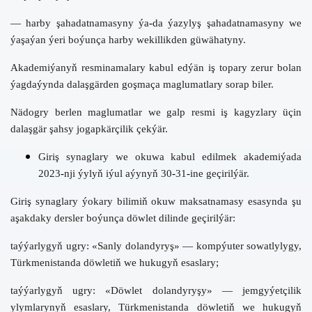
— harby şahadatnamasyny ýa
-
da ýazylyş şahadatnamasyny we
ýaşaýan ýeri boýunça harby wekillikden güwähatyny.
Akademiýanyň resminamalary kabul edýän iş topary zerur bolan
ýagdaýynda dalaşgärden goşmaça maglumatlary sorap biler.
Nädogry berlen maglumatlar we galp resmi iş kagyzlary üçin
dalaşgär şahsy jogapkärçilik çekýär.
Giriş synaglary we okuwa kabul edilmek
akademiýada
2023
-
nji ýylyň iýul aýynyň 30
-
31
-
ine geçirilýär.
Giriş synaglary
ýokary bilimiň okuw maksatnamasy esasynda şu
aşakdaky dersler boýunça döwlet dilinde geçirilýär:
taýýarlygyň ugry:
«Sanly dolandyryş»
— kompýuter sowatlylygy,
Türkmenistanda döwletiň we hukugyň esaslary;
taýýarlygyň ugry:
«Döwlet dolandyryşy»
— jemgyýetçilik
ylymlarynyň esaslary, Türkmenistanda döwletiň we hukugyň