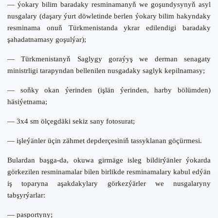
— ýokary bilim baradaky resminamanyň we goşundysynyň asyl
nusgalary (daşary ýurt döwletinde berlen ýokary bilim hakyndaky
resminama onuň Türkmenistanda ykrar edilendigi baradaky
şahadatnamasy goşulýar);
— Türkmenistanyň Saglygy goraýyş we derman senagaty
ministrligi tarapyndan bellenilen nusgadaky saglyk kepilnamasy;
— soňky okan ýerinden (işlän ýerinden, harby bölümden)
häsiýetnama;
— 3x4 sm ölçegdäki sekiz sany fotosurat;
— işleýänler üçin zähmet depderçesiniň tassyklanan göçürmesi.
Bulardan başga
-
da, okuwa girmäge isleg bildirýänler ýokarda
görkezilen resminamalar bilen birlikde resminamalary kabul edýän
iş toparyna aşakdakylary görkezýärler we nusgalaryny
tabşyrýarlar:
— pasportyny;