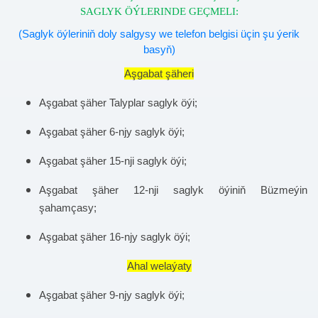
SAGLYK ÖÝLERINDE GEÇ
MELI:
(Saglyk öýleriniň doly salgysy we telefon belgisi üçin şu ýerik
basyň)
Aşgabat şäheri
Aşgabat şäher Talyplar saglyk öýi;
Aşgabat şäher 6-njy saglyk öýi;
Aşgabat şäher 15-nji saglyk öýi;
Aşgabat şäher 12-nji saglyk öýiniň Büzmeýin
şahamçasy;
Aşgabat şäher 16-njy saglyk öýi;
Ahal welaýaty
Aşgabat şäher 9-njy saglyk öýi;