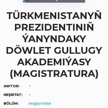
TÜRKMENISTANYŇ
PREZIDENTINIŇ
ÝANYNDAKY
DÖWLET GULLUGY
AKADEMIÝASY
(MAGISTRATURA)
-
AWTOR:
-
NEŞIRÝAT:
Maglumatlar
BÖLÜM: