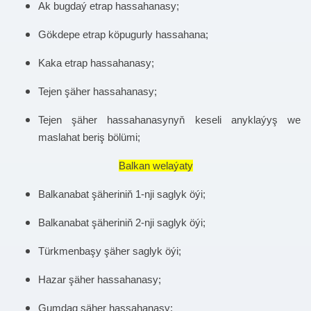
Ak bugdaý etrap hassahanasy;
Gökdepe etrap köpugurly hassahana;
Kaka etrap hassahanasy;
Tejen şäher hassahanasy;
Tejen şäher hassahanasynyň keseli anyklaýyş we
maslahat beriş bölümi;
Balkan welaýaty
Balkanabat şäheriniň 1-nji saglyk öýi;
Balkanabat şäheriniň 2-nji saglyk öýi;
Türkmenbaşy şäher saglyk öýi;
Hazar şäher hassahanasy;
Gumdag şäher hassahanasy;