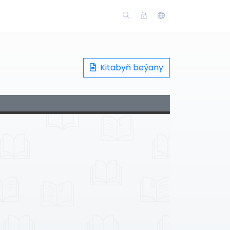
Kitabyň beýany