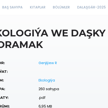
BAŞ SAHYPA
KITAPLAR
BÖLÜMLER
DALAŞGÄR-2025
KOLOGIÝA WE DAŞK
ORAMAK
Genjiýew R
R:
ÝAT:
Ekologiýa
M:
260 sahypa
PA:
.pdf
ATY:
6,95 MB
ÜMI: