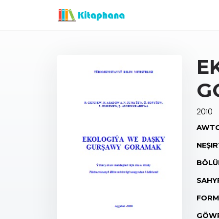
E
G
2010
AWTO
NEŞIR
BÖLÜ
SAHY
FORM
GÖWR