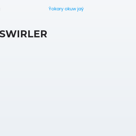
Ýokary okuw jaý
:
SWIRLER