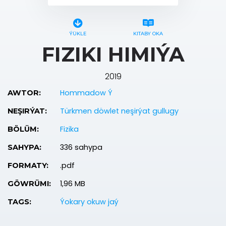
ÝÜKLE
KITABY OKA
FIZIKI HIMIÝA
2019
Hommadow Ý
AWTOR:
Türkmen döwlet neşirýat gullugy
NEŞIRÝAT:
Fizika
BÖLÜM:
336 sahypa
SAHYPA:
.pdf
FORMATY:
1,96 MB
GÖWRÜMI:
Ýokary okuw jaý
TAGS: