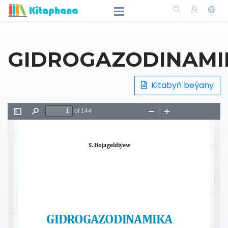
GIDROGAZODINAMI
Kitabyň beýany