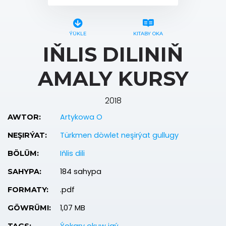
ÝÜKLE
KITABY OKA
IŇLIS DILINIŇ
AMALY KURSY
2018
Artykowa O
AWTOR:
Türkmen döwlet neşirýat gullugy
NEŞIRÝAT:
Iňlis dili
BÖLÜM:
184 sahypa
SAHYPA:
.pdf
FORMATY:
1,07 MB
GÖWRÜMI: