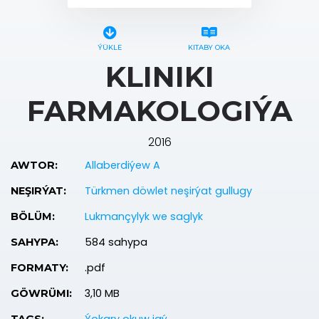
ÝÜKLE
KITABY OKA
KLINIKI
FARMAKOLOGIÝA
2016
Allaberdiýew A
AWTOR:
Türkmen döwlet neşirýat gullugy
NEŞIRÝAT:
Lukmançylyk we saglyk
BÖLÜM:
584 sahypa
SAHYPA:
.pdf
FORMATY:
3,10 MB
GÖWRÜMI: