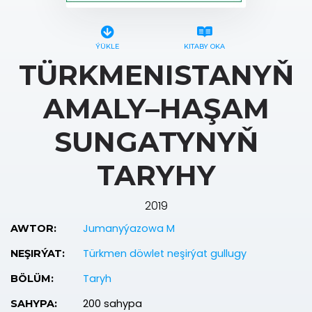
ÝÜKLE
KITABY OKA
TÜRKMENISTANYŇ
AMALY–HAŞAM
SUNGATYNYŇ
TARYHY
2019
Jumanyýazowa M
AWTOR:
Türkmen döwlet neşirýat gullugy
NEŞIRÝAT:
Taryh
BÖLÜM:
200 sahypa
SAHYPA: