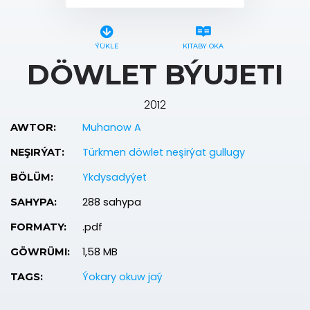
ÝÜKLE
KITABY OKA
DÖWLET BÝUJETI
2012
Muhanow A
AWTOR:
Türkmen döwlet neşirýat gullugy
NEŞIRÝAT:
Ykdysadyýet
BÖLÜM:
288 sahypa
SAHYPA:
.pdf
FORMATY:
1,58 MB
GÖWRÜMI:
Ýokary okuw jaý
TAGS: