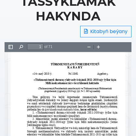
TASSYKLAMAK
HAKYNDA
Kitabyň beýany