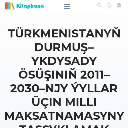
TÜRKMENISTANYŇ
DURMUŞ–
YKDYSADY
ÖSÜŞINIŇ 2011–
2030–NJY ÝYLLAR
ÜÇIN MILLI
MAKSATNAMASYNY