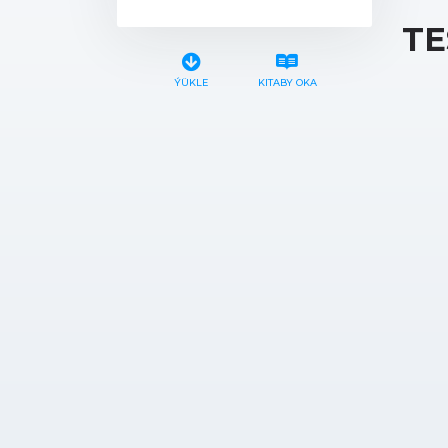
TE
ÝÜKLE
KITABY OKA