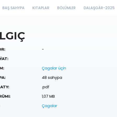
BAŞ SAHYPA
KITAPLAR
BÖLÜMLER
DALAŞGÄR-2025
ILGIÇ
-
R:
ÝAT:
Çagalar üçin
M:
48 sahypa
PA:
.pdf
ATY:
1,07 MB
ÜMI:
Çagalar
: