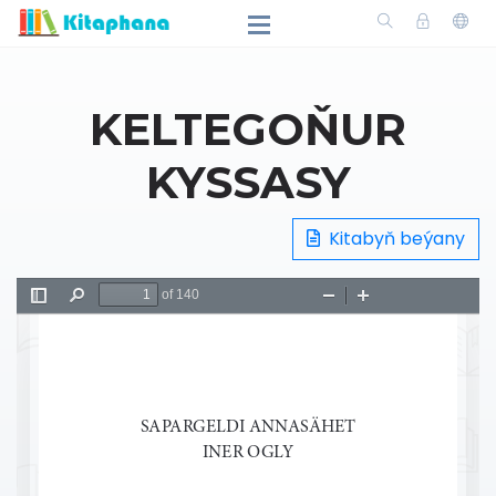
KELTEGOŇUR
KYSSASY
Kitabyň beýany