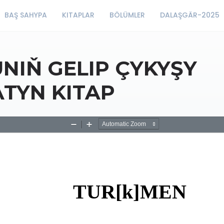
BAŞ SAHYPA
KITAPLAR
BÖLÜMLER
DALAŞGÄR-2025
NIŇ GELIP ÇYKYŞY
TYN KITAP