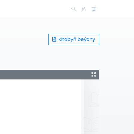
Kitabyň beýany