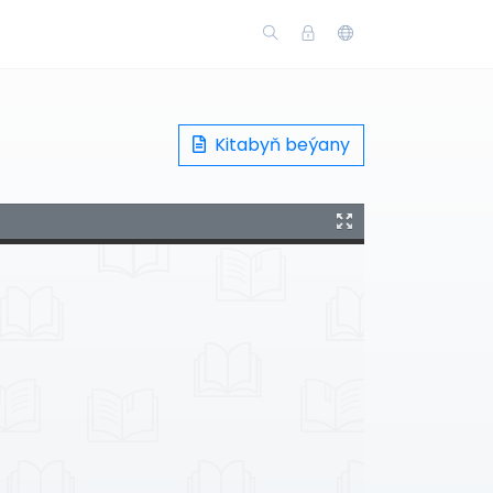
Kitabyň beýany