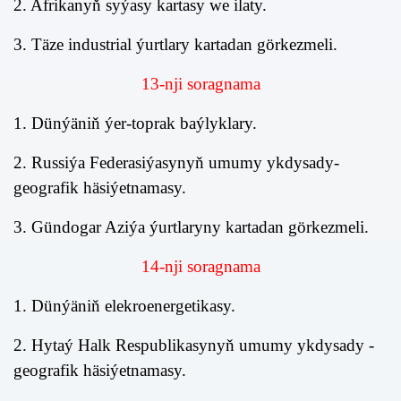
2. Afrikanyň syýasy kartasy we ilaty.
3. Täze industrial ýurtlary kartadan görkezmeli.
13
-nji soragnama
1. Dünýäniň ýer-toprak baýlyklary.
2. Russiýa Federasiýasynyň umumy ykdysady-
geografik häsiýetnamasy.
3. Gündogar Aziýa ýurtlaryny kartadan görkezmeli.
14
-nj
i
soragnama
1. Dünýäniň elekroenergetikasy.
2. Hytaý Halk Respublikasynyň umumy ykdysady -
geografik häsiýetnamasy.