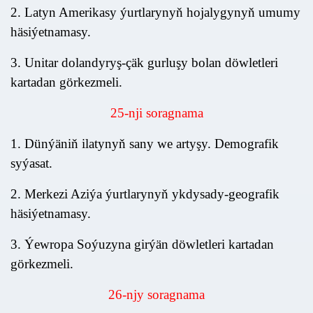
2. Latyn Amerikasy ýurtlarynyň hojalygynyň umumy
häsiýetnamasy.
3. Unitar dolandyryş-çäk gurluşy bolan döwletleri
kartadan görkezmeli.
25
-nj
i
soragnama
1. Dünýäniň ilatynyň sany we artyşy. Demografik
syýasat.
2. Merkezi Aziýa ýurtlarynyň ykdysady-geografik
häsiýetnamasy.
3. Ýewropa Soýuzyna girýän döwletleri kartadan
görkezmeli.
26
-njy soragnama