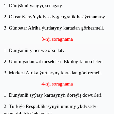
1. Dünýäniň ýangyç senagaty.
2. Okeaniýanyň ykdysady-geografik häsiýetnamasy.
3. Günbatar Afrika ýurtlaryny kartadan görkezmeli.
3-nji soragnama
1. Dünýäniň şäher we oba ilaty.
2. Umumyadamzat meseleleri. Ekologik meseleleri.
3. Merkezi Afrika ýurtlaryny kartadan görkezmeli.
4-nji soragnama
1. Dünýäniň syýasy kartasynyň döreýiş döwürleri.
2. Türkiýe Respublikasynyň umumy ykdysady-
geografik häsiýetnamasy.