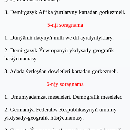
3. Demirgazyk Afrika ýurtlaryny kartadan görkezmeli.
5
-nji soragnama
1. Dünýäniň ilatynyň milli we dil aýratynlyklary.
2. Demirgazyk Ýewropanyň ykdysady-geografik
häsiýetnamasy.
3. Adada ýerleşýän döwletleri kartadan görkezmeli.
6
-nj
y
soragnama
1. Umumyadamzat meseleleri. Demografik meseleler.
2. Germaniýa Federatiw Respublikasynyň umumy
ykdysady-geografik häsiýetnamasy.