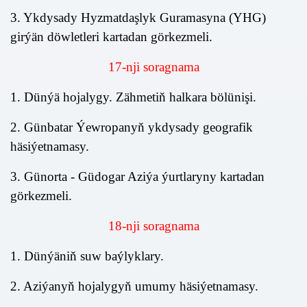
3. Ykdysady Hyzmatdaşlyk Guramasyna (YHG)
girýän döwletleri kartadan görkezmeli.
1
7
-nji soragnama
1. Dünýä hojalygy. Zähmetiň halkara bölünişi.
2. Günbatar Ýewropanyň ykdysady geografik
häsiýetnamasy.
3. Günorta - Güdogar Aziýa ýurtlaryny kartadan
görkezmeli.
18
-nj
i
soragnama
1. Dünýäniň suw baýlyklary.
2. Aziýanyň hojalygyň umumy häsiýetnamasy.