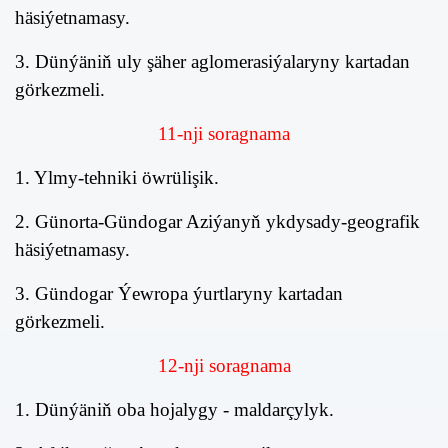
häsiýetnamasy.
3. Dünýäniň uly şäher aglomerasiýalaryny kartadan
görkezmeli.
11
-nji soragnama
1. Ylmy-tehniki öwrülişik
.
2. Günorta-Gündogar Aziýanyň ykdysady-geografik
häsiýetnamasy.
3. Gündogar Ýewropa ýurtlaryny kartadan
görkezmeli.
12-nji soragnama
1. Dünýäniň oba hojalygy - maldarçylyk.