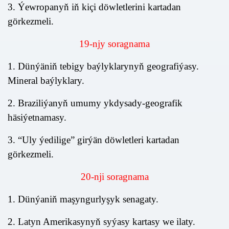
3. Ýewropanyň iň kiçi döwletlerini kartadan
görkezmeli.
19
-nj
y
soragnama
1. Dünýäniň tebigy baýlyklarynyň geografiýasy.
Mineral baýlyklary.
2. Braziliýanyň umumy ykdysady-geografik
häsiýetnamasy.
3. “Uly ýedilige” girýän döwletleri kartadan
görkezmeli.
20
-nji soragnama
1. Dünýaniň maşyngurlyşyk senagaty.
2. Latyn Amerikasynyň syýasy kartasy we ilaty.