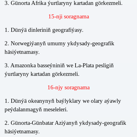
3. Günorta Afrika ýurtlaryny kartadan görkezmeli.
1
5-nji soragnama
1. Dünýä dinleriniň geografiýasy.
2. Norwegiýanyň umumy ykdysady-geografik
häsiýetnamasy.
3. Amazonka basseýniniň we La-Plata pesligiň
ýurtlaryny kartadan görkezmeli.
1
6-njy soragnama
1. Dünýä okeanynyň baýlyklary we olary aýawly
peýdalanmagyň meseleleri.
2. Günorta-Günbatar Aziýanyň ykdysady-geografik
häsiýetnamasy.