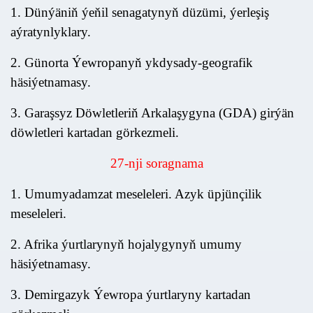
1. Dünýäniň ýeňil senagatynyň düzümi, ýerleşiş
aýratynlyklary.
2. Günorta Ýewropanyň ykdysady-geografik
häsiýetnamasy.
3. Garaşsyz Döwletleriň Arkalaşygyna (GDA) girýän
döwletleri kartadan görkezmeli.
27
-nji soragnama
1. Umumyadamzat meseleleri. Azyk üpjünçilik
meseleleri.
2. Afrika ýurtlarynyň hojalygynyň umumy
häsiýetnamasy.
3. Demirgazyk Ýewropa ýurtlaryny kartadan