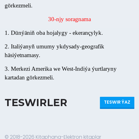
görkezmeli.
30
-nj
y
soragnama
1. Dünýäniň oba hojalygy - ekerançylyk.
2. Italiýanyň umumy ykdysady-geografik
häsiýetnamasy.
3. Merkezi Amerika we West-Indiýa ýurtlaryny
kartadan görkezmeli.
TESWIRLER
TESWIR ÝAZ
© 2018-2026 Kitaphana-Elektron kitaplar