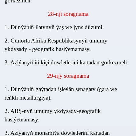
görkezmeli.
28
-nj
i
soragnama
1. Dünýäniň ilatynyň ýaş we jyns düzümi.
2. Günorta Afrika Respublikasynyň umumy
ykdysady - geografik hasiýetnamasy.
3. Aziýanyň iň kiçi döwletlerini kartadan görkezmeli.
29
-nj
y
soragnama
1. Dünýäniň gaýtadan işleýän senagaty (gara we
reňkli metallurgiýa).
2. ABŞ-nyň umumy ykdysady-geografik
häsiýetnamasy.
3. Aziýanyň monarhiýa döwletlerini kartadan