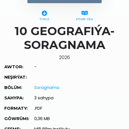
ÝÜKLE
KITABY OKA
10 GEOGRAFIÝA-
SORAGNAMA
2026
-
AWTOR:
NEŞIRÝAT:
Soragnama
BÖLÜM:
3 sahypa
SAHYPA:
.PDF
FORMATY:
0,36 MB
GÖWRÜMI: