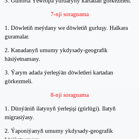
3. Günorta Ýewropa ýurtlaryny kartadan görkezmeli.
7
-nji soragnama
1. Döwletiň meýdany we döwletiň gurluşy. Halkara
guramalar.
2. Kanadanyň umumy ykdysady-geografik
häsiýetnamasy.
3. Ýarym adada ýerleşýän döwletleri kartadan
görkezmeli.
8
-nji soragnama
1. Dünýäniň ilatynyň ýerleşişi
(gürlügi)
. Ilatyň
migrasiýasy.
2. Ýaponiýanyň umumy ykdysady-geografik