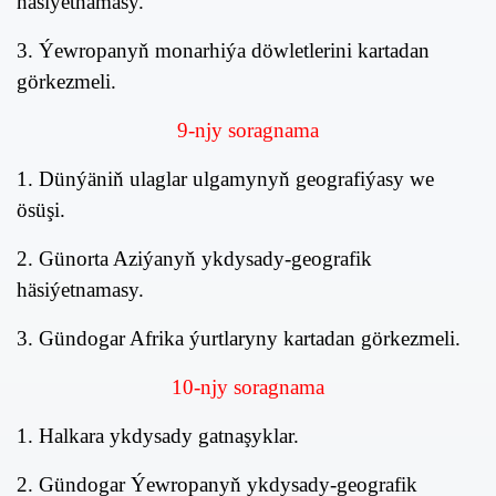
häsiýetnamasy.
3. Ýewropanyň monarhiýa döwletlerini kartadan
görkezmeli.
9
-nj
y
soragnama
1. Dünýäniň ulaglar ulgamynyň geografiýasy we
ösüşi.
2. Günorta Aziýanyň ykdysady-geografik
häsiýetnamasy.
3. Gündogar Afrika ýurtlaryny kartadan görkezmeli.
10
-nj
y
soragnama
1. Halkara ykdysady gatnaşyklar.
2. Gündogar Ýewropanyň ykdysady-geografik