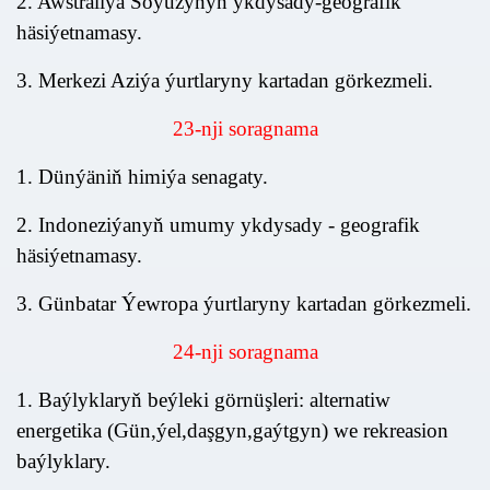
2. Awstraliýa Soýuzynyň ykdysady-geografik
häsiýetnamasy.
3. Merkezi Aziýa ýurtlaryny kartadan görkezmeli.
23
-nji soragnama
1. Dünýäniň himiýa senagaty.
2. Indoneziýanyň umumy ykdysady - geografik
häsiýetnamasy.
3. Günbatar Ýewropa ýurtlaryny kartadan görkezmeli.
24
-nji soragnama
1. Baýlyklaryň beýleki görnüşleri: alternatiw
energetika (Gün,ýel,daşgyn,gaýtgyn) we rekreasion
baýlyklary.