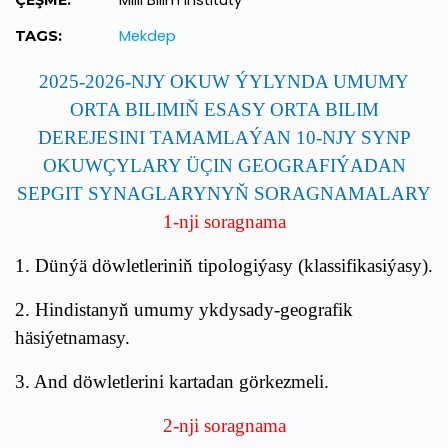
Milli Bilim Instituty
ÇEŞME:
Mekdep
TAGS:
2025-2026-NJY OKUW ÝYLYNDA UMUMY
ORTA BILIMIŇ ESASY ORTA BILIM
DEREJESINI TAMAMLAÝAN 10-NJY SYNP
OKUWÇYLARY ÜÇIN GEOGRAFIÝADAN
SEPGIT SYNAGLARYNYŇ SORAGNAMALARY
1-nji soragnama
1. Dünýä döwletleriniň tipologiýasy (klassifikasiýasy).
2. Hindistanyň umumy ykdysady-geografik
häsiýetnamasy.
3. And döwletlerini kartadan görkezmeli.
2
-nji soragnama