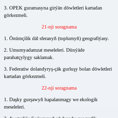
3. OPEK guramasyna girýän döwletleri kartadan
görkezmeli.
2
1
-nji soragnama
1. Önümçilik däl sferanyň (toplumyň) geografiýasy.
2. Umumyadamzat meseleleri. Dünýäde
parahatçylygy saklamak.
3. Federatiw dolandyryş-çäk gurluşy bolan döwletleri
kartadan görkezmeli.
22
-nji soragnama
1. Daşky gurşawyň hapalanmagy we ekologik
meseleleri.