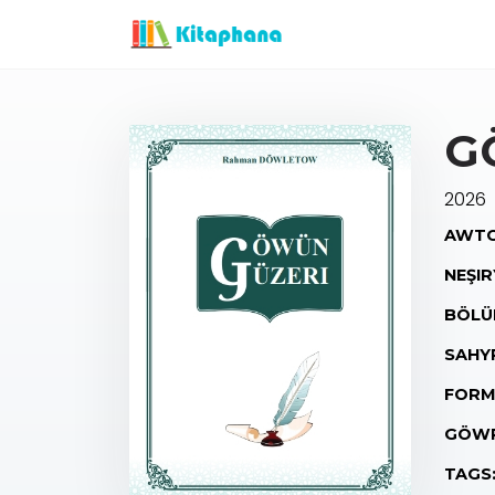
G
2026
AWTO
NEŞIR
BÖLÜ
SAHY
FORM
GÖWR
TAGS