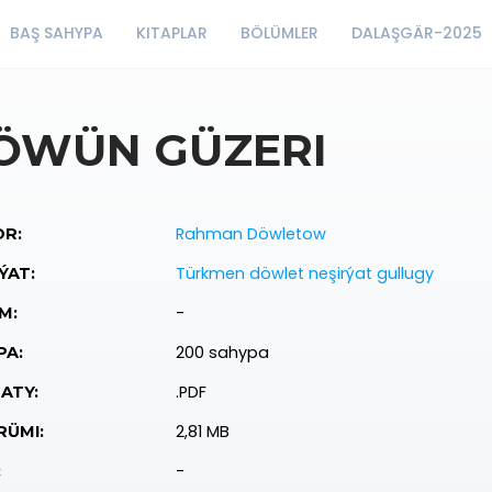
BAŞ SAHYPA
KITAPLAR
BÖLÜMLER
DALAŞGÄR-2025
ÖWÜN GÜZERI
Rahman Döwletow
R:
Türkmen döwlet neşirýat gullugy
ÝAT:
-
M:
200 sahypa
PA:
.PDF
ATY:
2,81 MB
ÜMI:
-
: