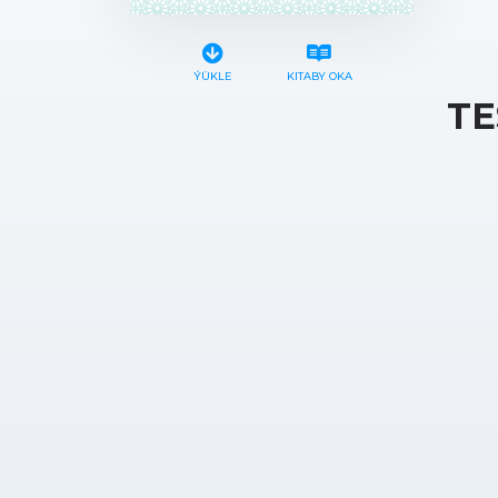
ÝÜKLE
KITABY OKA
TE