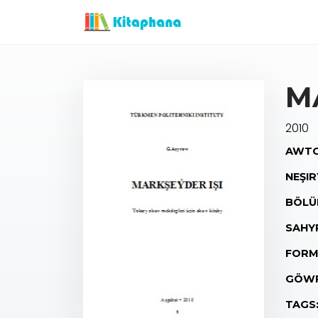
M
2010
AWTO
NEŞIR
BÖLÜ
SAHY
FORM
GÖWR
TAGS