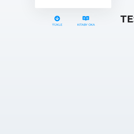
TE
ÝÜKLE
KITABY OKA