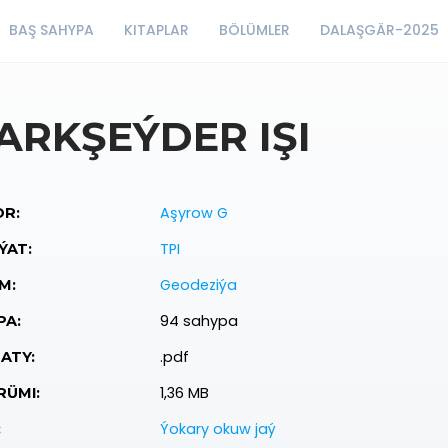
BAŞ SAHYPA
KITAPLAR
BÖLÜMLER
DALAŞGÄR-2025
ARKŞEÝDER IŞI
Aşyrow G
R:
TPI
ÝAT:
Geodeziýa
M:
94 sahypa
PA:
.pdf
ATY:
1,36 MB
ÜMI:
Ýokary okuw jaý
: