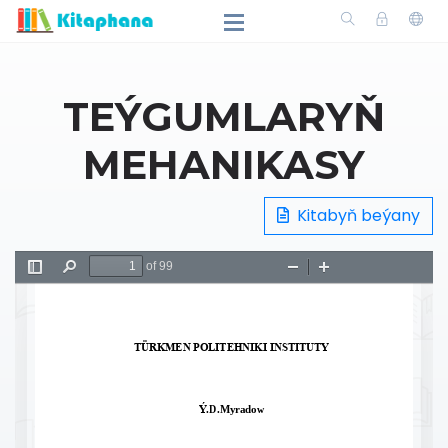
TEÝGUMLARYŇ
MEHANIKASY
Kitabyň beýany