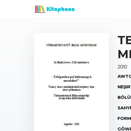
T
M
2010
AWTO
NEŞIR
BÖLÜ
SAHY
FORM
GÖWR