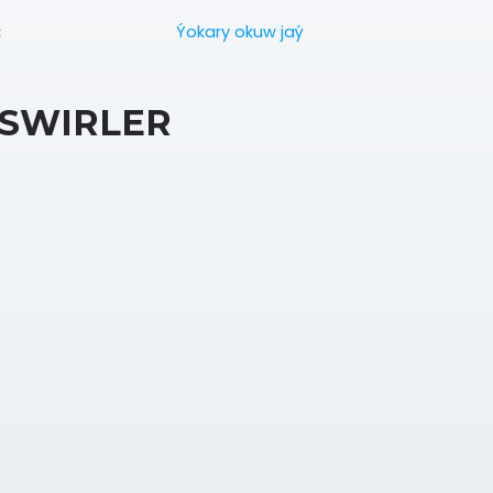
Ýokary okuw jaý
:
SWIRLER