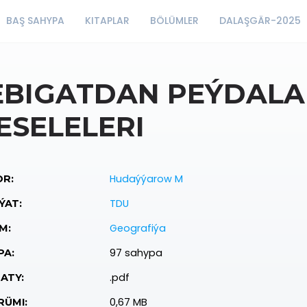
BAŞ SAHYPA
KITAPLAR
BÖLÜMLER
DALAŞGÄR-2025
EBIGATDAN PEÝDAL
ESELELERI
Hudaýýarow M
R:
TDU
ÝAT:
Geografiýa
M:
97 sahypa
PA:
.pdf
ATY:
0,67 MB
ÜMI: