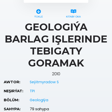
ÝÜKLE
KITABY OKA
GEOLOGIÝA
BARLAG IŞLERINDE
TEBIGATY
GORAMAK
2010
Seýitmyradow S
AWTOR:
TPI
NEŞIRÝAT:
Geologiýa
BÖLÜM:
79 sahypa
SAHYPA: