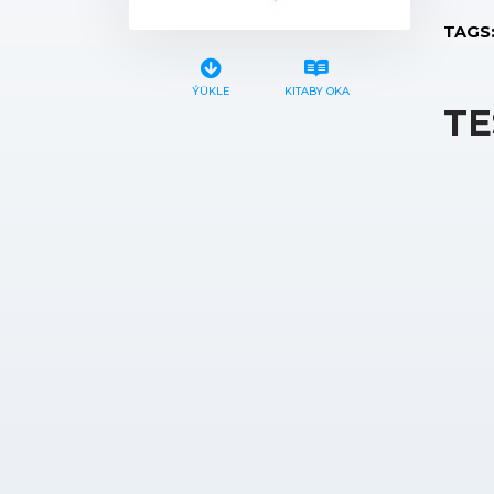
TAGS
ÝÜKLE
KITABY OKA
TE