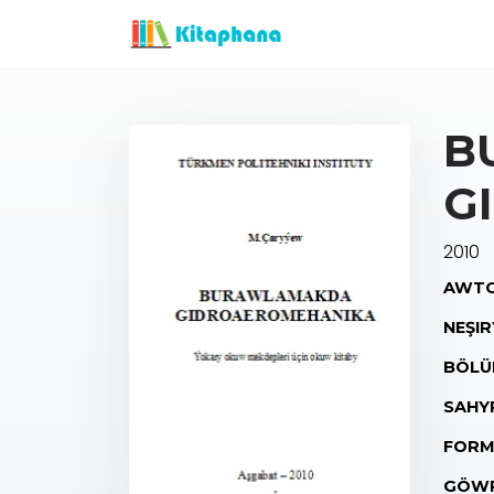
B
G
2010
AWTO
NEŞIR
BÖLÜ
SAHY
FORM
GÖWR