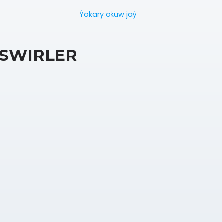
Ýokary okuw jaý
:
SWIRLER