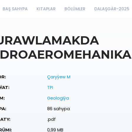
BAŞ SAHYPA
KITAPLAR
BÖLÜMLER
DALAŞGÄR-2025
URAWLAMAKDA
IDROAEROMEHANIKA
Çaryýew M
R:
TPI
ÝAT:
Geologiýa
M:
86 sahypa
PA:
.pdf
ATY:
0,99 MB
ÜMI: