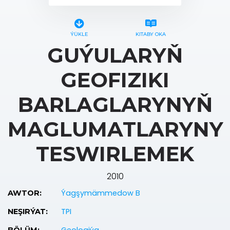
ÝÜKLE
KITABY OKA
GUÝULARYŇ
GEOFIZIKI
BARLAGLARYNYŇ
MAGLUMATLARYNY
TESWIRLEMEK
2010
Ýagşymämmedow B
AWTOR:
TPI
NEŞIRÝAT: