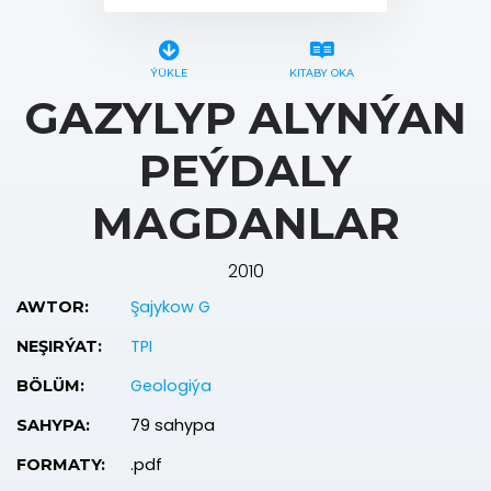
ÝÜKLE
KITABY OKA
GAZYLYP ALYNÝAN
PEÝDALY
MAGDANLAR
2010
Şajykow G
AWTOR:
TPI
NEŞIRÝAT:
Geologiýa
BÖLÜM:
79 sahypa
SAHYPA:
.pdf
FORMATY: