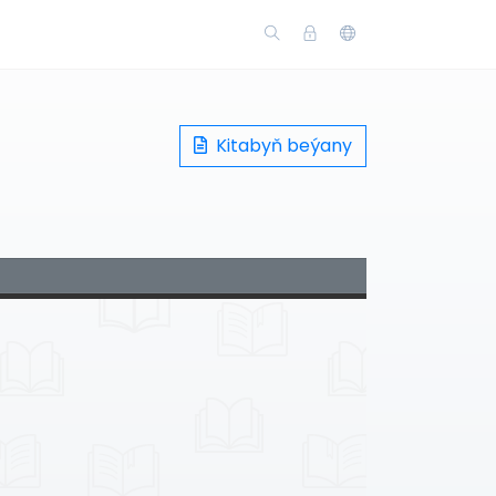
Kitabyň beýany