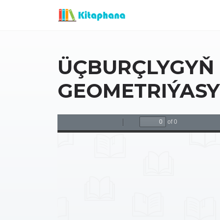
ÜÇBURÇLYGYŇ 
GEOMETRIÝASY