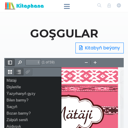
GOŞGULAR
Kitabyň beýany