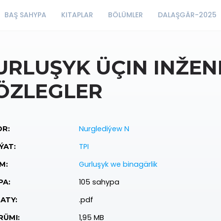
BAŞ SAHYPA
KITAPLAR
BÖLÜMLER
DALAŞGÄR-2025
URLUŞYK ÜÇIN INŽE
ÖZLEGLER
Nurglediýew N
R:
TPI
ÝAT:
Gurluşyk we binagärlik
M:
105 sahypa
PA:
.pdf
ATY:
1,95 MB
ÜMI: