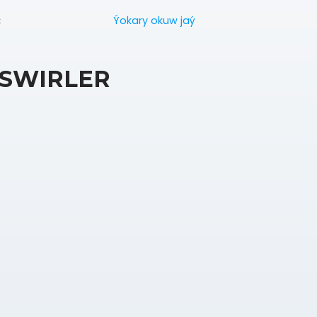
Ýokary okuw jaý
:
SWIRLER