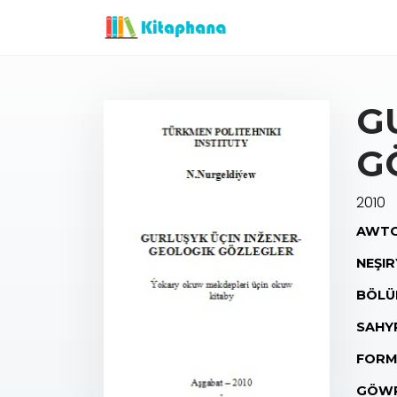
G
G
2010
AWTO
NEŞIR
BÖLÜ
SAHY
FORM
GÖWR