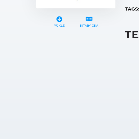
TAGS
ÝÜKLE
KITABY OKA
TE