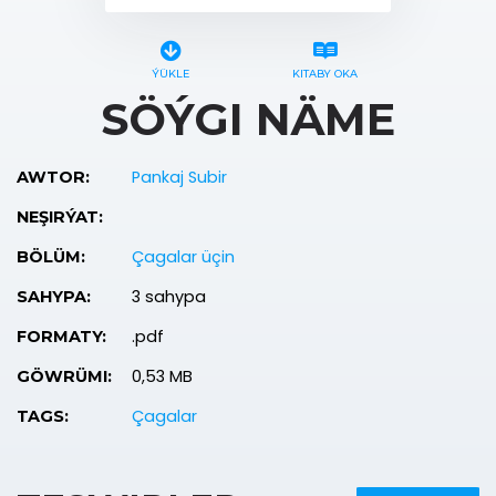
ÝÜKLE
KITABY OKA
SÖÝGI NÄME
Pankaj Subir
AWTOR:
NEŞIRÝAT:
Çagalar üçin
BÖLÜM:
3 sahypa
SAHYPA:
.pdf
FORMATY:
0,53 MB
GÖWRÜMI:
Çagalar
TAGS: