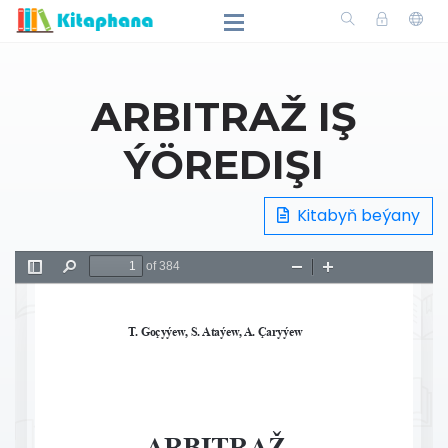
ARBITRAŽ IŞ
ÝÖREDIŞI
Kitabyň beýany