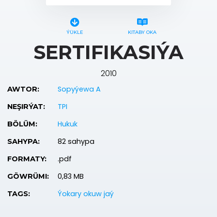
ÝÜKLE
KITABY OKA
SERTIFIKASIÝA
2010
Sopyýewa A
AWTOR:
TPI
NEŞIRÝAT:
Hukuk
BÖLÜM:
82 sahypa
SAHYPA:
.pdf
FORMATY:
0,83 MB
GÖWRÜMI:
Ýokary okuw jaý
TAGS: