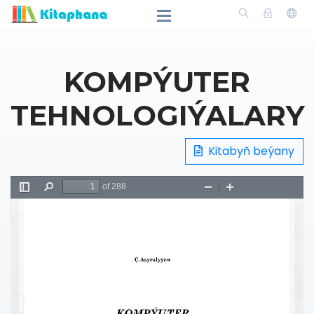
KOMPÝUTER
TEHNOLOGIÝALARY
Kitabyň beýany