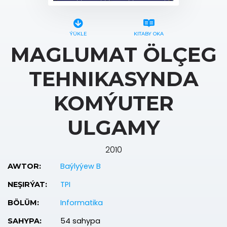
ÝÜKLE
KITABY OKA
MAGLUMAT ÖLÇEG
TEHNIKASYNDA
KOMÝUTER
ULGAMY
2010
Baýlyýew B
AWTOR:
TPI
NEŞIRÝAT:
Informatika
BÖLÜM:
54 sahypa
SAHYPA: